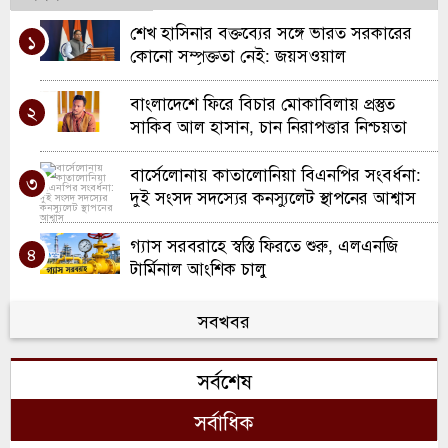
শেখ হাসিনার বক্তব্যের সঙ্গে ভারত সরকারের
১
কোনো সম্পৃক্ততা নেই: জয়সওয়াল
বাংলাদেশে ফিরে বিচার মোকাবিলায় প্রস্তুত
২
সাকিব আল হাসান, চান নিরাপত্তার নিশ্চয়তা
বার্সেলোনায় কাতালোনিয়া বিএনপির সংবর্ধনা:
৩
দুই সংসদ সদস্যের কনস্যুলেট স্থাপনের আশ্বাস
গ্যাস সরবরাহে স্বস্তি ফিরতে শুরু, এলএনজি
৪
টার্মিনাল আংশিক চালু
ইউকের সলফোর্ডে দারুল কিরাত মজিদিয়া
সবখবর
৫
ফুলতলী ট্রাস্টের নতুন শাখার উদ্বোধন
সর্বশেষ
প্রবাসী আয়ে টানা দ্বিতীয় মাসেও ৩ বিলিয়ন
৬
ডলারের নিচে বাংলাদেশ
সর্বাধিক