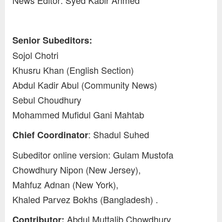
News Editor: Syed Kabir Ahmed
Senior Subeditors:
Sojol Chotri
Khusru Khan (English Section)
Abdul Kadir Abul (Community News)
Sebul Choudhury
Mohammed Mufidul Gani Mahtab
: Shadul Suhed
Chief Coordinator
Subeditor online version: Gulam Mustofa
Chowdhury Nipon (New Jersey),
Mahfuz Adnan (New York),
Khaled Parvez Bokhs (Bangladesh) .
Abdul Muttalib Chowdhury
Contributor: