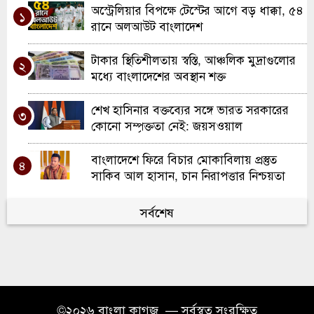
ঘন ঘন লোডশেডিং, তবুও বিদ্যুৎ বিল বেশি:
অস্ট্রেলিয়ার বিপক্ষে টেস্টের আগে বড় ধাক্কা, ৫৪
৭
১
জনজীবনে বাড়ছে দুর্ভোগ
রানে অলআউট বাংলাদেশ
৫ আগস্ট ২০২৪: আন্দোলন থেকে ক্ষমতার
টাকার স্থিতিশীলতায় স্বস্তি, আঞ্চলিক মুদ্রাগুলোর
৮
২
পরিবর্তন—বাংলাদেশের ইতিহাসের এক সন্ধিক্ষণ
মধ্যে বাংলাদেশের অবস্থান শক্ত
হবিগঞ্জে জুলাই গণঅভ্যুত্থান উপলক্ষে শিশুদের
শেখ হাসিনার বক্তব্যের সঙ্গে ভারত সরকারের
৯
৩
চিত্র প্রদর্শনী
কোনো সম্পৃক্ততা নেই: জয়সওয়াল
কবিতা “অনুজ প্রতিমদের প্রতি”
বাংলাদেশে ফিরে বিচার মোকাবিলায় প্রস্তুত
১০
৪
সাকিব আল হাসান, চান নিরাপত্তার নিশ্চয়তা
বার্সেলোনায় কাতালোনিয়া বিএনপির সংবর্ধনা:
সর্বশেষ
৫
দুই সংসদ সদস্যের কনস্যুলেট স্থাপনের আশ্বাস
গ্যাস সরবরাহে স্বস্তি ফিরতে শুরু, এলএনজি
৬
টার্মিনাল আংশিক চালু
ইউকের সলফোর্ডে দারুল কিরাত মজিদিয়া
©২০২৬ বাংলা কাগজ — সর্বস্বত্ব সংরক্ষিত
৭