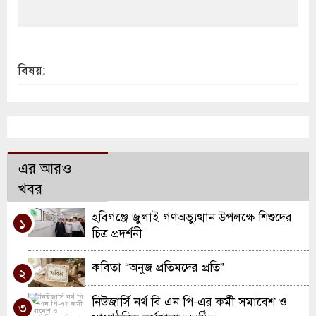
বিষয়:
এর আরও
খবর
হবিগঞ্জে জুলাই গণঅভ্যুত্থান উপলক্ষে শিশুদের
১
চিত্র প্রদর্শনী
কবিতা “অনুজ প্রতিমদের প্রতি”
২
নিউজার্সি নর্থ বি এন পি-এর কর্মী সমাবেশ ও
৩