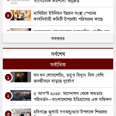
সাংগঠনিক কর্মশালা অনুষ্ঠিত
মাথিউরা ইউনিয়ন উন্নয়ন সংস্থা স্পেনের
৪
কার্যনির্বাহী কমিটি উপদেষ্টা পরিষদের কাছে
দায়িত্ব হস্তান্তর
জগন্নাথপুর হাসপাতালে গরমজনিত রোগীর ঢল:
৫
লোডশেডিংয়ে চরম দুর্ভোগ, জেনারেটরের সুবিধা
সবখবর
থেকে বঞ্চিত রোগীরা
সেনাবাহিনী প্রধানের উদ্বোধন: যাত্রা শুরু করল
৬
সর্বশেষ
আর্মি ইন্টারন্যাশনাল ইসলামিক ইনস্টিটিউট
সর্বাধিক
জগন্নাথপুরে নৌকাডুবি: দুই সহোদরসহ
৭
চারজনের মরদেহ উদ্ধার, গ্রামজুড়ে শোক
ঘন ঘন লোডশেডিং, তবুও বিদ্যুৎ বিল বেশি:
১
জনজীবনে বাড়ছে দুর্ভোগ
বিয়ের চার মাসের মাথায় মালয়েশিয়া প্রবাসীর
৮
স্ত্রীর ঝুলন্ত মরদেহ উদ্ধার
৫ আগস্ট ২০২৪: আন্দোলন থেকে ক্ষমতার
২
পরিবর্তন—বাংলাদেশের ইতিহাসের এক সন্ধিক্ষণ
ভাটির সুরে, বর্ষার ছন্দে: হাওরের বুকে ‘শব্দকথা
৯
হাওর বিলাস ২০২৬’ উদযাপন
হবিগঞ্জে জুলাই গণঅভ্যুত্থান উপলক্ষে শিশুদের
৩