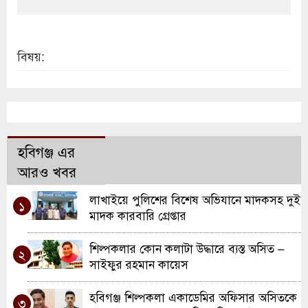
বিষয়:
হবিগঞ্জ এর
আরও খবর
লাখাইয়ে পুলিশের বিশেষ অভিযানে মাদকসহ দুই
১
মাদক কারবারি গ্রেপ্তার
শিল্পকলার কোন কলাটা উদ্ধারে ব্যস্ত অসিত –
২
সাইফুর রহমান কায়েস
হবিগঞ্জ শিল্পকলা একাডেমির অফিসার অসিতকে
৩