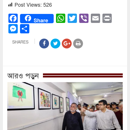
Post Views:
526
Facebook
WhatsApp
Twitter
Viber
Email
Prin
Share
Messenger
Share
SHARES
আরও পড়ুন