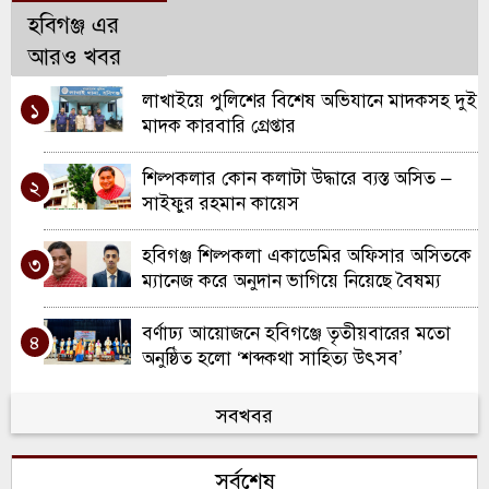
হবিগঞ্জ এর
আরও খবর
লাখাইয়ে পুলিশের বিশেষ অভিযানে মাদকসহ দুই
১
মাদক কারবারি গ্রেপ্তার
শিল্পকলার কোন কলাটা উদ্ধারে ব্যস্ত অসিত –
২
সাইফুর রহমান কায়েস
হবিগঞ্জ শিল্পকলা একাডেমির অফিসার অসিতকে
৩
ম্যানেজ করে অনুদান ভাগিয়ে নিয়েছে বৈষম্য
বিরোধী মামলার আসামি রাব্বি
বর্ণাঢ্য আয়োজনে হবিগঞ্জে তৃতীয়বারের মতো
৪
অনুষ্ঠিত হলো ‘শব্দকথা সাহিত্য উৎসব’
হবিগঞ্জের প্রাচীন নাট্য সংগঠন খোয়াই
সবখবর
৫
থিয়েটারের ৪৩তম প্রতিষ্ঠাবার্ষিকী উদযাপন
সর্বশেষ
লাখাইয়ে প্রশংসা পত্রের নামে অর্থ আদায়ের