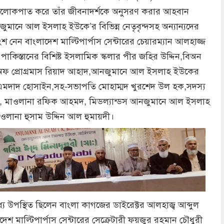
 আলোকপাত করে তাঁর জীবনাদর্শকে অনুসরণ করার আহবান
মানে আল ইসলাহ ইউকে’র বিভিন্ন নেতৃবৃন্দসহ অন্যান্যদের
 নেন বাংলাদেশ মাল্টিপার্পাস সেন্টারের চেয়ারম্যান আলহাজ্জ
 পাকিস্তানের বিশিষ্ট ইসলামিক স্কলার পীর জহির উদ্দিন,বিঅন
অফ প্রোগ্রমাস রিয়াদ আহাদ,আনজুমানে আল ইসলাহ ইউকের
দ এমদাদ হোসাইন,সহ-সভাপতি মোহাম্মদ খুরশেদ উল হক,সদস্য
ুহিত, মাওলানা রফিক আহমদ, মিডল্যান্ডস আনজুমানে আল ইসলাহ
ওলানা হুসাম উদ্দিন আল হুমায়দী।
্যে উপস্থিত ছিলেন বাংলা কাগজের ডাইরেক্টর আলহাজ্ব আব্দুল
শ মাল্টিপার্পাস সেন্টারের সেক্রেটারী ফয়জুর রহমান চৌধুরী