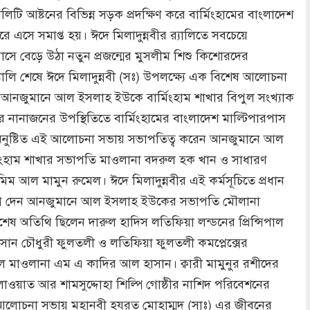
্যালিটি আষ্টনের বিভিন্ন সড়ক প্রদক্ষিণ করে বার্মিংহামের বাংলাদেশ
ারে এসে সমাপ্ত হয়। ঈদে মিলাদুন্নবীর র‌্যালিতে সবচেয়ে
বাসে বেড়ে উঠা নতুন প্রজন্মের মুসলীম শিশু কিশোরদের
 র‌্যালি শেষে ঈদে মিলাদুন্নবী (সঃ) উপলক্ষ্যে এক বিশেষ আলোচনা
। আনজুমানে আল ইসলাহ ইউকে বার্মিংহাম শাখার বিপুল সংখ্যাক
 নানাজনের উপস্থিতিতে বার্মিংহামের বাংলাদেশ মাল্টিপারপাস
 অনুষ্টিত এই আলোচনা সভায় সভাপতিত্ব করেন আনজুমানে আল
িংহাম শাখার সভাপতি মাওলানা বদরুল হক খান ও সাধারণ
িম আল মামুন রুমেল। ঈদে মিলাদুন্নবীর এই কর্মসূচিতে প্রধান
গ দেন আনজুমানে আল ইসলাহ ইউকের সভাপতি মৌলানা
ষ অতিথি ছিলেন দারুল হাদিস লতিফিয়া লন্ডনের প্রিন্সিপাল
ান চৌধুরী ফুলতলী ও লতিফিয়া ফুলতলী কমপ্লেক্সের
িপাল মাওলানা এম এ কাদির আল হাসান। ক্বারী মামুনুর রশীদের
ওয়াত আর শামসুদ্দোহা শিল্পি গোষ্ঠীর নাশিদ পরিবেশনের
া আলোচনা সভায় মহানবী হযরত মোহাম্মদ (সাঃ) এর জীবনের