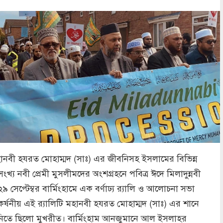
ানবী হযরত মোহাম্মদ (সাঃ) এর জীবনিসহ ইসলামের বিভিন্ন
সংখ্য নবী প্রেমী মুসলীমদের অংশগ্রহনে পবিত্র ঈদে মিলাদুন্নবী
৯ সেপ্টেম্বর বার্মিংহামে এক বর্ণাঢ্য র‌্যালি ও আলোচনা সভা
কর্ষনীয় এই র‌্যালিটি মহানবী হযরত মোহাম্মদ (সাঃ) এর শানে
্বনিতে ছিলো মুখরীত। বার্মিংহাম আনজুমানে আল ইসলাহর