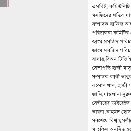
এমবিই, কমিউনিটি ব
মসজিদের খতিব মা
সম্পাদক হাফিজ আল
পরিচালনা কমিটির
জামে মসজিদ পরিচা
জামে মসজিদ পরিচা
বাসার,বিঅন টিভি ই
সেভাপতি হাজী মাস
সম্পাদক কারী আবুল
রহমান খান, হাজী 
জামি,মাওলানা নুরু
সেন্টারের ডাইরেক্
আয়না,আহমদ হোসাইন
সবশেষে বিশ্ব মুসল
মাহফিল অনুষ্ঠিত হ