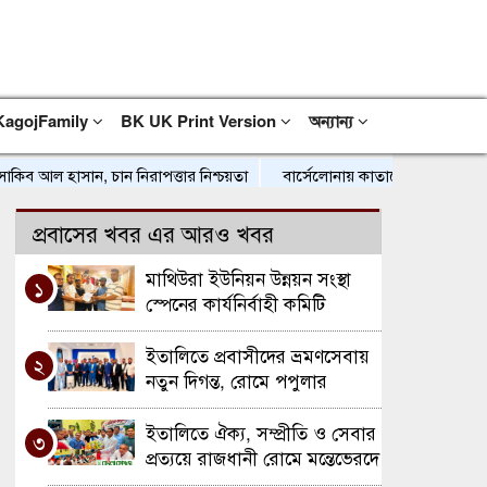
KagojFamily
BK UK Print Version
অন্যান্য
আল হাসান, চান নিরাপত্তার নিশ্চয়তা
বার্সেলোনায় কাতালোনিয়া বিএনপির সংবর্
প্রবাসের খবর এর আরও খবর
মাথিউরা ইউনিয়ন উন্নয়ন সংস্থা
১
স্পেনের কার্যনির্বাহী কমিটি
উপদেষ্টা পরিষদের কাছে দায়িত্ব
হস্তান্তর
ইতালিতে প্রবাসীদের ভ্রমণসেবায়
২
নতুন দিগন্ত, রোমে পপুলার
ট্রাভেলসের নতুন হেড অফিস
উদ্বোধন
ইতালিতে ঐক্য, সম্প্রীতি ও সেবার
৩
প্রত্যয়ে রাজধানী রোমে মন্তেভেরদে
বৃহত্তর সিলেট সমিতির যাত্রা