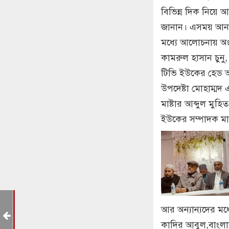
বিভিন্ন দিক নিয়ে
জানান। এসময় আনজু
মধ্যে আলোচনায় অংশ
কামরুল হাসান চুনু,
টিভি ইউকের হেড 
উপদেষ্টা মোহাম্ম
মাষ্টার আব্দুল ম
ইউকের সম্পাদক মা
ী
আর অন্যান্যদের মধ
কাদির আবুল,বাংলাদে