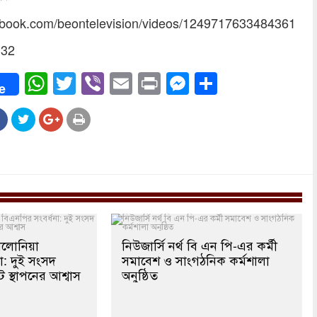
ebook.com/beontelevision/videos/1249717633484361
332
ook
WhatsApp
Twitter
Viber
Email
Print
Messenger
Share
e
ালোনিয়া
নিউজার্সি নর্থ বি এন পি-এর কর্মী
া: দুই সংসদ
সমাবেশ ও সাংগঠনিক কর্মশালা
ট স্থাপনের আশ্বাস
অনুষ্ঠিত