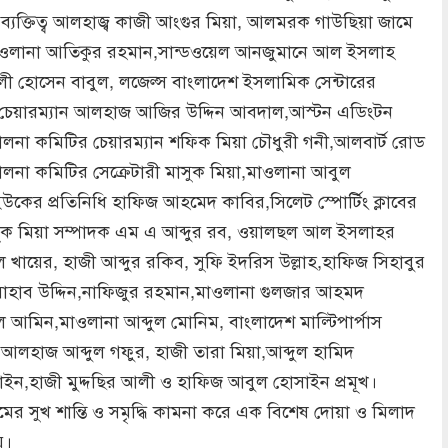
্যক্তিত্ব আলহাজ্ব কাজী আংগুর মিয়া, আলমরক গাউছিয়া জামে
ওলানা আতিকুর রহমান,সান্ডওয়েল আনজুমানে আল ইসলাহ
ী হোসেন বাবুল, লজেল্স বাংলাদেশ ইসলামিক সেন্টারের
 চেয়ারম্যান আলহাজ আজির উদ্দিন আবদাল,আস্টন এডিংটন
লনা কমিটির চেয়ারম্যান শফিক মিয়া চৌধুরী গনী,আলবার্ট রোড
লনা কমিটির সেক্রেটারী মাসুক মিয়া,মাওলানা আবুল
উকের প্রতিনিধি হাফিজ আহমেদ কাবির,সিলেট স্পোর্টিং ক্লাবের
ুক মিয়া সম্পাদক এম এ আব্দুর রব, ওয়ালছল আল ইসলাহর
 খায়ের, হাজী আব্দুর রকিব, সুফি ইদরিস উল্লাহ,হাফিজ সিহাবুর
সাহাব উদ্দিন,নাফিজুর রহমান,মাওলানা গুলজার আহমদ
ল আমিন,মাওলানা আব্দুল মোনিম, বাংলাদেশ মাল্টিপার্পাস
টর আলহাজ আব্দুল গফুর, হাজী তারা মিয়া,আব্দুল হামিদ
,হাজী মুদ্দছির আলী ও হাফিজ আবুল হোসাইন প্রমূখ।
ীমের সুখ শান্তি ও সমৃদ্ধি কামনা করে এক বিশেষ দোয়া ও মিলাদ
য়।