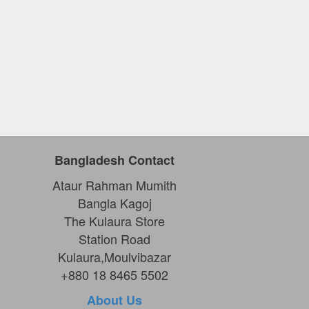
Bangladesh Contact
Ataur Rahman Mumith
Bangla Kagoj
The Kulaura Store
Station Road
Kulaura,Moulvibazar
+880 18 8465 5502
About Us