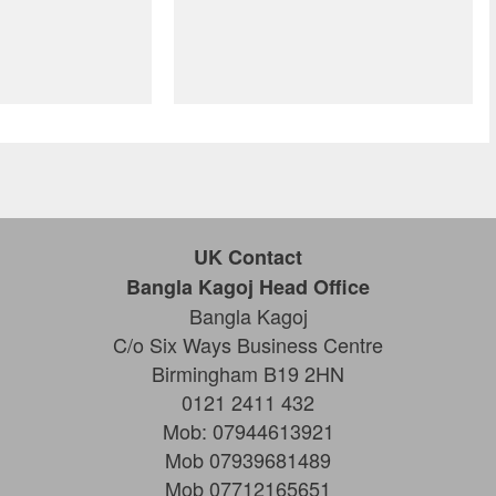
UK Contact
Bangla Kagoj Head Office
Bangla Kagoj
C/o Six Ways Business Centre
Birmingham B19 2HN
0121 2411 432
Mob: 07944613921
Mob 07939681489
Mob 07712165651