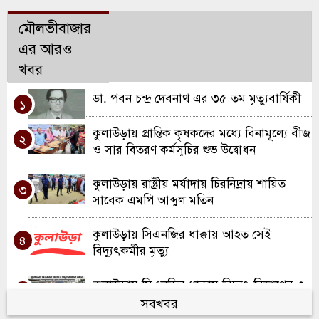
মৌলভীবাজার
এর আরও
খবর
ডা. পবন চন্দ্র দেবনাথ এর ৩৫ তম মৃত্যুবার্ষিকী
১
কুলাউড়ায় প্রান্তিক কৃষকদের মধ্যে বিনামূল্যে বীজ
২
ও সার বিতরণ কর্মসূচির শুভ উদ্বোধন
কুলাউড়ায় রাষ্ট্রীয় মর্যাদায় চিরনিদ্রায় শায়িত
৩
সাবেক এমপি আব্দুল মতিন
কুলাউড়ায় সিএনজির ধাক্কায় আহত সেই
৪
বিদ্যুৎকর্মীর মৃত্যু
কুলাউড়ায় সিএনজির ধাক্কায় বিদ্যুৎ বিভাগের ৩
৫
কর্মী আহত; একজন আইসিইউতে
সবখবর