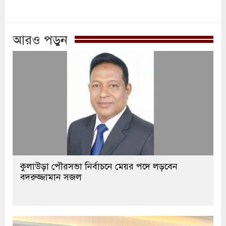
আরও পড়ুন
কুলাউড়া পৌরসভা নির্বাচনে মেয়র পদে লড়বেন
বদরুজ্জামান সজল