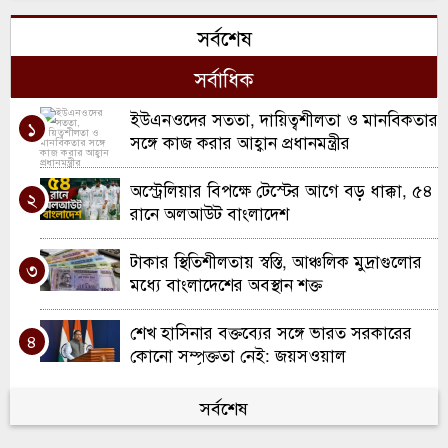
খাল খননে নতুন দিগন্ত: কুলাউড়ায় ২ কোটি
৬
সর্বশেষ
টাকার প্রকল্পের যাত্রা
সর্বাধিক
মৌলভীবাজারে ১৩ ডাকাতের যাবজ্জীবন কারাদণ্ড
৭
ইউএনওদের সততা, দায়িত্বশীলতা ও মানবিকতার
১
কুলাউড়ায় ইউএনও পদে রদবদল, দায়িত্বে
সঙ্গে কাজ করার আহ্বান প্রধানমন্ত্রীর
৮
আসছেন সানজিদা আক্তার
অস্ট্রেলিয়ার বিপক্ষে টেস্টের আগে বড় ধাক্কা, ৫৪
২
রবিরবাজার-কর্মধা সড়ক সংস্কারে অনিয়মের
রানে অলআউট বাংলাদেশ
৯
অভিযোগ
টাকার স্থিতিশীলতায় স্বস্তি, আঞ্চলিক মুদ্রাগুলোর
৩
শ্রীমঙ্গলে মসজিদে ফজরের নামাজরত অবস্থায়
মধ্যে বাংলাদেশের অবস্থান শক্ত
১০
মুসল্লি খুন
শেখ হাসিনার বক্তব্যের সঙ্গে ভারত সরকারের
৪
কোনো সম্পৃক্ততা নেই: জয়সওয়াল
বাংলাদেশে ফিরে বিচার মোকাবিলায় প্রস্তুত
সর্বশেষ
৫
সাকিব আল হাসান, চান নিরাপত্তার নিশ্চয়তা