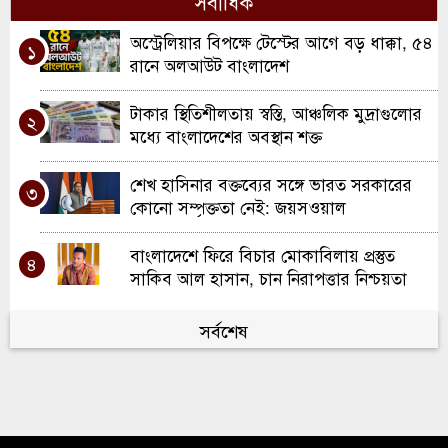
সর্বাধিক
মৌলভীবাজারে ১৩ ডাকাতের যাবজ্জীবন কারাদণ্ড
৭
অস্ট্রেলিয়ার বিপক্ষে টেস্টের আগে বড় ধাক্কা, ৫৪
১
কুলাউড়ায় ইউএনও পদে রদবদল, দায়িত্বে
রানে অলআউট বাংলাদেশ
৮
আসছেন সানজিদা আক্তার
টাকার স্থিতিশীলতায় স্বস্তি, আঞ্চলিক মুদ্রাগুলোর
২
রবিরবাজার-কর্মধা সড়ক সংস্কারে অনিয়মের
মধ্যে বাংলাদেশের অবস্থান শক্ত
৯
অভিযোগ
শেখ হাসিনার বক্তব্যের সঙ্গে ভারত সরকারের
৩
শ্রীমঙ্গলে মসজিদে ফজরের নামাজরত অবস্থায়
কোনো সম্পৃক্ততা নেই: জয়সওয়াল
১০
মুসল্লি খুন
বাংলাদেশে ফিরে বিচার মোকাবিলায় প্রস্তুত
৪
সাকিব আল হাসান, চান নিরাপত্তার নিশ্চয়তা
বার্সেলোনায় কাতালোনিয়া বিএনপির সংবর্ধনা:
সর্বশেষ
৫
দুই সংসদ সদস্যের কনস্যুলেট স্থাপনের আশ্বাস
গ্যাস সরবরাহে স্বস্তি ফিরতে শুরু, এলএনজি
৬
টার্মিনাল আংশিক চালু