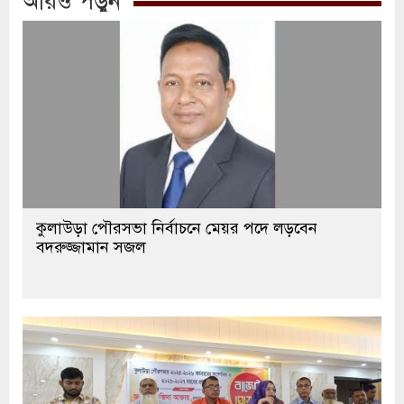
কুলাউড়া পৌরসভা নির্বাচনে মেয়র পদে লড়বেন
বদরুজ্জামান সজল