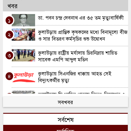
খবর
ডা. পবন চন্দ্র দেবনাথ এর ৩৫ তম মৃত্যুবার্ষিকী
১
কুলাউড়ায় প্রান্তিক কৃষকদের মধ্যে বিনামূল্যে বীজ
২
ও সার বিতরণ কর্মসূচির শুভ উদ্বোধন
কুলাউড়ায় রাষ্ট্রীয় মর্যাদায় চিরনিদ্রায় শায়িত
৩
সাবেক এমপি আব্দুল মতিন
কুলাউড়ায় সিএনজির ধাক্কায় আহত সেই
৪
বিদ্যুৎকর্মীর মৃত্যু
কুলাউড়ায় সিএনজির ধাক্কায় বিদ্যুৎ বিভাগের ৩
৫
কর্মী আহত; একজন আইসিইউতে
সবখবর
খাল খননে নতুন দিগন্ত: কুলাউড়ায় ২ কোটি
৬
সর্বশেষ
টাকার প্রকল্পের যাত্রা