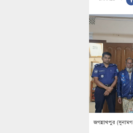
জগন্নাথপুর (সুনামগঞ্