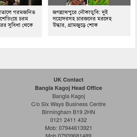
পাতালে গরমজনিত
জগন্নাথপুরে নৌকাডুবি: দুই
শেডিংয়ে চরম
সহোদরসহ চারজনের মরদেহ
রের সুবিধা থেকে
উদ্ধার, গ্রামজুড়ে শোক
UK Contact
Bangla Kagoj Head Office
Bangla Kagoj
C/o Six Ways Business Centre
Birmingham B19 2HN
0121 2411 432
Mob: 07944613921
Mob 07939681489