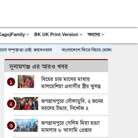
KagojFamily
BK UK Print Version
অন্যান্য
ম্পৃক্ততা নেই: জয়সওয়াল
বাংলাদেশে ফিরে বিচার মোকাবিলায় প্রস্তুত সাকিব আল
সুনামগঞ্জ এর আরও খবর
বিয়ের চার মাসের মাথায়
১
মালয়েশিয়া প্রবাসীর স্ত্রীর ঝুলন্ত
মরদেহ উদ্ধার
জগন্নাথপুরে নৌকাডুবি, ২ জনের
২
মরদেহ উদ্ধার, নিখোঁজ ২
জগন্নাথপুরে সেলিম মিয়া হত্যা
৩
মামলার ৮ আসামি গ্রেপ্তার