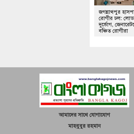
জগন্নাথপুর হাস
রোগীর ঢল: লোড
দুর্ভোগ, জেনারেট
বঞ্চিত রোগীরা
আমাদের সাথে যোগাযোগ
মাহবুবুর রহমান