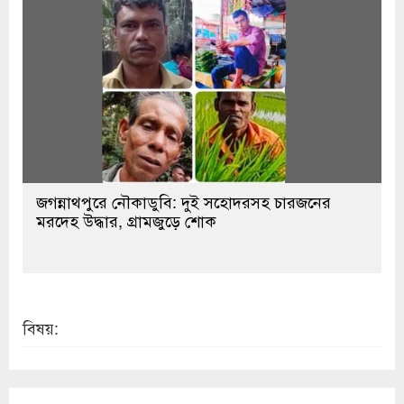
জগন্নাথপুরে নৌকাডুবি: দুই সহোদরসহ চারজনের
মরদেহ উদ্ধার, গ্রামজুড়ে শোক
বিষয়: