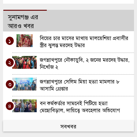
সুনামগঞ্জ এর
আরও খবর
বিয়ের চার মাসের মাথায় মালয়েশিয়া প্রবাসীর
১
স্ত্রীর ঝুলন্ত মরদেহ উদ্ধার
জগন্নাথপুরে নৌকাডুবি, ২ জনের মরদেহ উদ্ধার,
২
নিখোঁজ ২
জগন্নাথপুরে সেলিম মিয়া হত্যা মামলার ৮
৩
আসামি গ্রেপ্তার
বন কর্মকর্তার সামনেই পিটিয়ে হত্যা
৪
মেছোবিড়াল, দায়িত্বে অবহেলার অভিযোগ
জগন্নাথপুর পৌরসভার ২২ কোটি ৫০ লাখ টাকার
সবখবর
৫
বাজেট পেশ