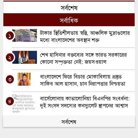
সর্বশেষ
জগন্নাথপুরে দুই মাদকসেবীকে কারাদণ্ড, ৫
৬
দোকানিকে অর্থদণ্ড
সর্বাধিক
আগেরদিন স্ত্রীর সঙ্গে ঝগড়া, পরেরদিন স্বামীর
টাকার স্থিতিশীলতায় স্বস্তি, আঞ্চলিক মুদ্রাগুলোর
৭
১
ঝুলন্ত মরদেহ উদ্ধার
মধ্যে বাংলাদেশের অবস্থান শক্ত
জগন্নাথপুরে জমি নিয়ে বিরোধের জেরে সংঘর্ষ,
শেখ হাসিনার বক্তব্যের সঙ্গে ভারত সরকারের
৮
২
নিহত ১
কোনো সম্পৃক্ততা নেই: জয়সওয়াল
টানা বৃষ্টি ও উজানের ঢলে জগন্নাথপুরের নিম্নাঞ্চল
বাংলাদেশে ফিরে বিচার মোকাবিলায় প্রস্তুত
৯
৩
প্লাবিত, বিদ্যালয়ে ব্যাহত পাঠদান
সাকিব আল হাসান, চান নিরাপত্তার নিশ্চয়তা
জগন্নাথপুরে হাফিজ সৈয়দ নাঈমের মুক্তির দাবিতে
বার্সেলোনায় কাতালোনিয়া বিএনপির সংবর্ধনা:
১০
৪
মানববন্ধন
দুই সংসদ সদস্যের কনস্যুলেট স্থাপনের আশ্বাস
গ্যাস সরবরাহে স্বস্তি ফিরতে শুরু, এলএনজি
সর্বশেষ
৫
টার্মিনাল আংশিক চালু