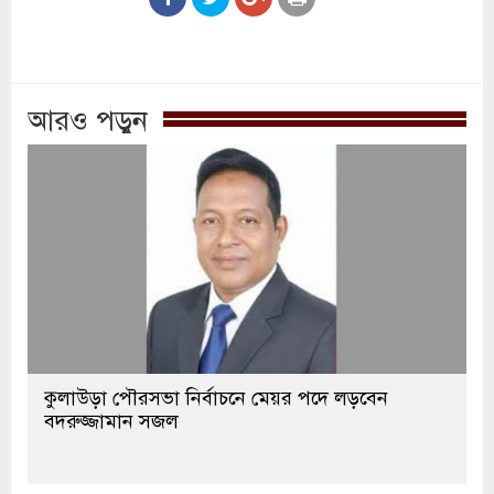
আরও পড়ুন
কুলাউড়া পৌরসভা নির্বাচনে মেয়র পদে লড়বেন
বদরুজ্জামান সজল