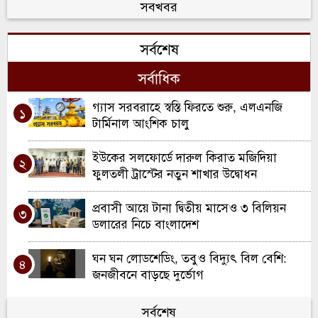
কর্মী আহত; একজন আইসিইউতে
সবখবর
খাল খননে নতুন দিগন্ত: কুলাউড়ায় ২ কোটি
৬
সর্বশেষ
টাকার প্রকল্পের যাত্রা
সর্বাধিক
মৌলভীবাজারে ১৩ ডাকাতের যাবজ্জীবন কারাদণ্ড
৭
গ্যাস সরবরাহে স্বস্তি ফিরতে শুরু, এলএনজি
১
কুলাউড়ায় ইউএনও পদে রদবদল, দায়িত্বে
টার্মিনাল আংশিক চালু
৮
আসছেন সানজিদা আক্তার
ইউকের সলফোর্ডে দারুল কিরাত মজিদিয়া
২
রবিরবাজার-কর্মধা সড়ক সংস্কারে অনিয়মের
ফুলতলী ট্রাস্টের নতুন শাখার উদ্বোধন
৯
অভিযোগ
প্রবাসী আয়ে টানা দ্বিতীয় মাসেও ৩ বিলিয়ন
৩
শ্রীমঙ্গলে মসজিদে ফজরের নামাজরত অবস্থায়
ডলারের নিচে বাংলাদেশ
১০
মুসল্লি খুন
ঘন ঘন লোডশেডিং, তবুও বিদ্যুৎ বিল বেশি:
৪
জনজীবনে বাড়ছে দুর্ভোগ
৫ আগস্ট ২০২৪: আন্দোলন থেকে ক্ষমতার
সর্বশেষ
৫