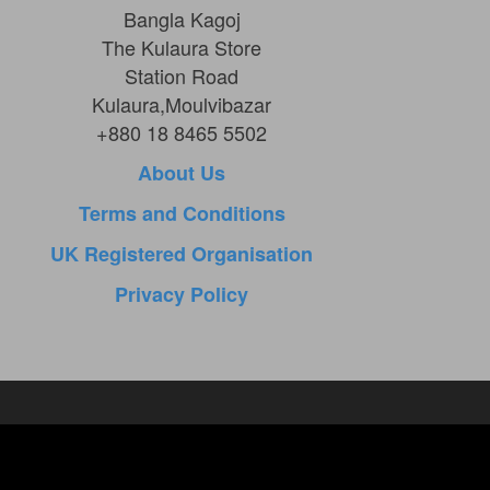
Bangla Kagoj
The Kulaura Store
Station Road
Kulaura,Moulvibazar
+880 18 8465 5502
About Us
Terms and Conditions
UK Registered Organisation
Privacy Policy