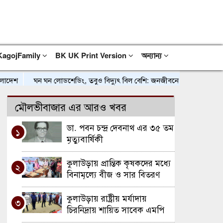
KagojFamily
BK UK Print Version
অন্যান্য
শ
ঘন ঘন লোডশেডিং, তবুও বিদ্যুৎ বিল বেশি: জনজীবনে বাড়ছে দুর্ভোগ
৫
মৌলভীবাজার এর আরও খবর
ডা. পবন চন্দ্র দেবনাথ এর ৩৫ তম
১
মৃত্যুবার্ষিকী
কুলাউড়ায় প্রান্তিক কৃষকদের মধ্যে
২
বিনামূল্যে বীজ ও সার বিতরণ
কর্মসূচির শুভ উদ্বোধন
কুলাউড়ায় রাষ্ট্রীয় মর্যাদায়
৩
চিরনিদ্রায় শায়িত সাবেক এমপি
আব্দুল মতিন