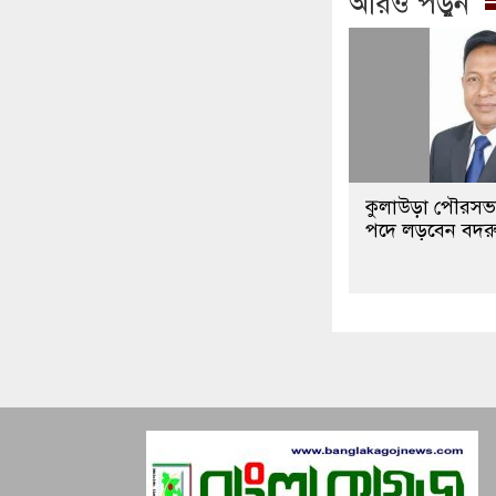
আরও পড়ুন
কুলাউড়া পৌরসভা 
পদে লড়বেন বদরু