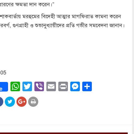
 ধারণের ক্ষমতা দান করেন।”
োকবার্তায় মরহুমের বিদেহী আত্মার মাগফিরাত কামনা করেন
বর্গ, গুণগ্রাহী ও শুভানুধ্যায়ীদের প্রতি গভীর সমবেদনা জানান।
305
ook
WhatsApp
Twitter
Viber
Email
Print
Messenger
Share
e