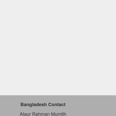
Bangladesh Contact
Ataur Rahman Mumith