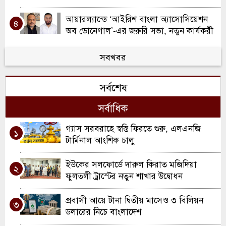
আয়ারল্যান্ডে ‘আইরিশ বাংলা অ্যাসোসিয়েশন
৪
অব ডোনেগাল’-এর জরুরি সভা, নতুন কার্যকরী
কমিটি ঘোষণা
ওয়ালসলে কিরণ বালতির উদ্যোগে কাউন্সিলর
সবখবর
৫
দিলু মিয়াকে সংবর্ধনা
সর্বশেষ
রচডেল আনজুমানে আল ইসলাহ’র বার্ষিক
৬
সাধারণ সভা ও নির্বাচন
সর্বাধিক
স্কুল ইন্সপেকশনে অসাধারণ স্বীকৃতি ; দারুল
গ্যাস সরবরাহে স্বস্তি ফিরতে শুরু, এলএনজি
৭
১
হাদিস লতিফিয়ার ঐতিহাসিক সাফল্য উদযাপন
টার্মিনাল আংশিক চালু
স্পোর্টস টু ওয়ার্ক প্রেসেন্ট ইউ বি এ স্যাটেলাইট
ইউকের সলফোর্ডে দারুল কিরাত মজিদিয়া
৮
২
ব্যাডমিন্টন টুর্নামেন্ট অনুষ্ঠিত
ফুলতলী ট্রাস্টের নতুন শাখার উদ্বোধন
ওয়ালসালে ন্যাশনাল ডাবল ক্যারম
প্রবাসী আয়ে টানা দ্বিতীয় মাসেও ৩ বিলিয়ন
৯
৩
টুর্নামেন্ট-২০২৬
ডলারের নিচে বাংলাদেশ