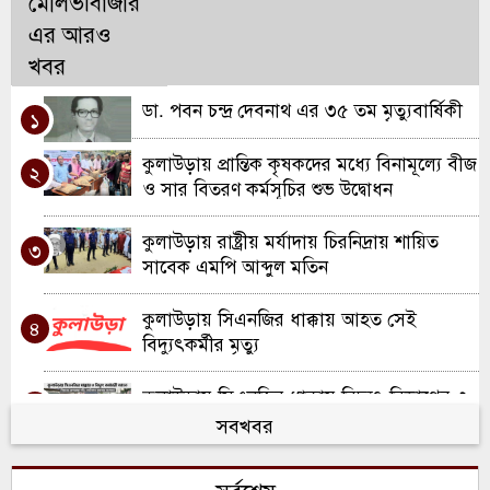
মৌলভীবাজার
এর আরও
খবর
ডা. পবন চন্দ্র দেবনাথ এর ৩৫ তম মৃত্যুবার্ষিকী
১
কুলাউড়ায় প্রান্তিক কৃষকদের মধ্যে বিনামূল্যে বীজ
২
ও সার বিতরণ কর্মসূচির শুভ উদ্বোধন
কুলাউড়ায় রাষ্ট্রীয় মর্যাদায় চিরনিদ্রায় শায়িত
৩
সাবেক এমপি আব্দুল মতিন
কুলাউড়ায় সিএনজির ধাক্কায় আহত সেই
৪
বিদ্যুৎকর্মীর মৃত্যু
কুলাউড়ায় সিএনজির ধাক্কায় বিদ্যুৎ বিভাগের ৩
৫
কর্মী আহত; একজন আইসিইউতে
সবখবর
খাল খননে নতুন দিগন্ত: কুলাউড়ায় ২ কোটি
৬