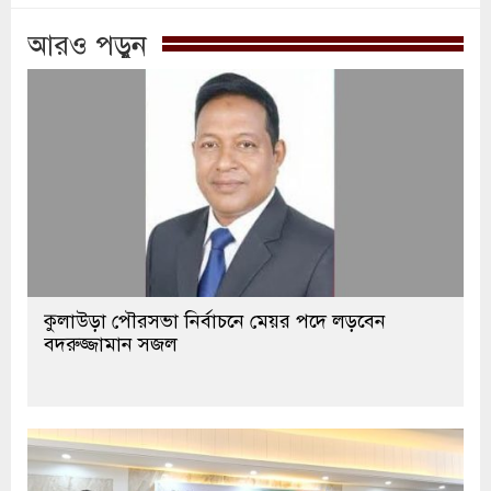
আরও পড়ুন
কুলাউড়া পৌরসভা নির্বাচনে মেয়র পদে লড়বেন
বদরুজ্জামান সজল