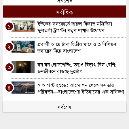
সর্বশেষ
টাকার প্রকল্পের যাত্রা
সর্বাধিক
মৌলভীবাজারে ১৩ ডাকাতের যাবজ্জীবন কারাদণ্ড
৭
ইউকের সলফোর্ডে দারুল কিরাত মজিদিয়া
১
কুলাউড়ায় ইউএনও পদে রদবদল, দায়িত্বে
ফুলতলী ট্রাস্টের নতুন শাখার উদ্বোধন
৮
আসছেন সানজিদা আক্তার
প্রবাসী আয়ে টানা দ্বিতীয় মাসেও ৩ বিলিয়ন
২
রবিরবাজার-কর্মধা সড়ক সংস্কারে অনিয়মের
ডলারের নিচে বাংলাদেশ
৯
অভিযোগ
ঘন ঘন লোডশেডিং, তবুও বিদ্যুৎ বিল বেশি:
৩
শ্রীমঙ্গলে মসজিদে ফজরের নামাজরত অবস্থায়
জনজীবনে বাড়ছে দুর্ভোগ
১০
মুসল্লি খুন
৫ আগস্ট ২০২৪: আন্দোলন থেকে ক্ষমতার
৪
পরিবর্তন—বাংলাদেশের ইতিহাসের এক সন্ধিক্ষণ
হবিগঞ্জে জুলাই গণঅভ্যুত্থান উপলক্ষে শিশুদের
সর্বশেষ
৫
চিত্র প্রদর্শনী
কবিতা “অনুজ প্রতিমদের প্রতি”
৬