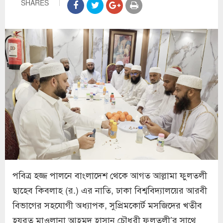
SHARES
পবিত্র হজ্জ পালনে বাংলাদেশ থেকে আগত আল্লামা ফুলতলী
ছাহেব কিবলাহ (র.) এর নাতি, ঢাকা বিশ্ববিদ্যালয়ের আরবী
বিভাগের সহযোগী অধ্যাপক, সুপ্রিমকোর্ট মসজিদের খতীব
হযরত মাওলানা আহমদ হাসান চৌধুরী ফুলতলী’র সাথে