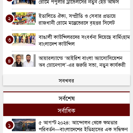
রোমে পপুলার ট্রাভেলসের নতুন হেড অফিস
উদ্বোধন
ইতালিতে ঐক্য, সম্প্রীতি ও সেবার প্রত্যয়ে
২
রাজধানী রোমে মন্তেভেরদে বৃহত্তর সিলেট
সমিতির যাত্রা
বাঙালী কাউন্সিলরদের সংবর্ধনা দিয়েছে বার্মিংহাম
৩
বাংলাদেশ কাউন্সিল
আয়ারল্যান্ডে ‘আইরিশ বাংলা অ্যাসোসিয়েশন
৪
অব ডোনেগাল’-এর জরুরি সভা, নতুন কার্যকরী
কমিটি ঘোষণা
ওয়ালসলে কিরণ বালতির উদ্যোগে কাউন্সিলর
সবখবর
৫
দিলু মিয়াকে সংবর্ধনা
সর্বশেষ
রচডেল আনজুমানে আল ইসলাহ’র বার্ষিক
৬
সাধারণ সভা ও নির্বাচন
সর্বাধিক
স্কুল ইন্সপেকশনে অসাধারণ স্বীকৃতি ; দারুল
৫ আগস্ট ২০২৪: আন্দোলন থেকে ক্ষমতার
৭
১
হাদিস লতিফিয়ার ঐতিহাসিক সাফল্য উদযাপন
পরিবর্তন—বাংলাদেশের ইতিহাসের এক সন্ধিক্ষণ