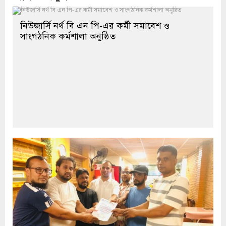
নিউজার্সি নর্থ বি এন পি-এর কর্মী সমাবেশ ও
সাংগঠনিক কর্মশালা অনুষ্ঠিত