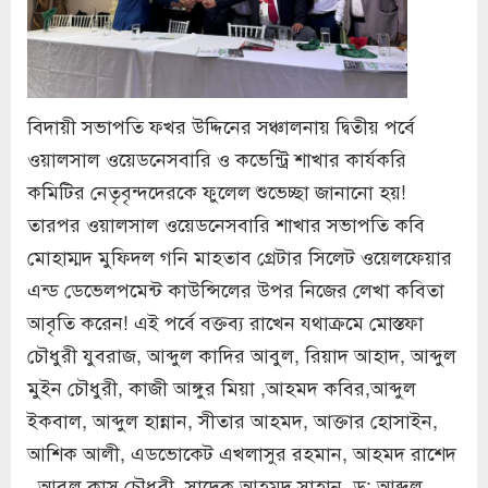
বিদায়ী সভাপতি ফখর উদ্দিনের সঞ্চালনায় দ্বিতীয় পর্বে
ওয়ালসাল ওয়েডনেসবারি ও কভেন্ট্রি শাখার কার্যকরি
কমিটির নেতৃবৃন্দদেরকে ফুলেল শুভেচ্ছা জানানো হয়!
তারপর ওয়ালসাল ওয়েডনেসবারি শাখার সভাপতি কবি
মোহাম্মদ মুফিদল গনি মাহতাব গ্রেটার সিলেট ওয়েলফেয়ার
এন্ড ডেভেলপমেন্ট কাউন্সিলের উপর নিজের লেখা কবিতা
আবৃতি করেন! এই পর্বে বক্তব্য রাখেন যথাক্রমে মোস্তফা
চৌধুরী যুবরাজ, আব্দুল কাদির আবুল, রিয়াদ আহাদ, আব্দুল
মুইন চৌধুরী, কাজী আঙ্গুর মিয়া ,আহমদ কবির,আব্দুল
ইকবাল, আব্দুল হান্নান, সীতার আহমদ, আক্তার হোসাইন,
আশিক আলী, এডভোকেট এখলাসুর রহমান, আহমদ রাশেদ
, আবুল কাস চৌধুরী, সাদেক আহমদ সাহান, ড: আব্দুল