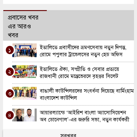
প্রবাসের খবর
এর আরও
খবর
ইতালিতে প্রবাসীদের ভ্রমণসেবায় নতুন দিগন্ত,
১
রোমে পপুলার ট্রাভেলসের নতুন হেড অফিস
উদ্বোধন
ইতালিতে ঐক্য, সম্প্রীতি ও সেবার প্রত্যয়ে
২
রাজধানী রোমে মন্তেভেরদে বৃহত্তর সিলেট
সমিতির যাত্রা
বাঙালী কাউন্সিলরদের সংবর্ধনা দিয়েছে বার্মিংহাম
৩
বাংলাদেশ কাউন্সিল
আয়ারল্যান্ডে ‘আইরিশ বাংলা অ্যাসোসিয়েশন
৪
অব ডোনেগাল’-এর জরুরি সভা, নতুন কার্যকরী
কমিটি ঘোষণা
ওয়ালসলে কিরণ বালতির উদ্যোগে কাউন্সিলর
সবখবর
৫