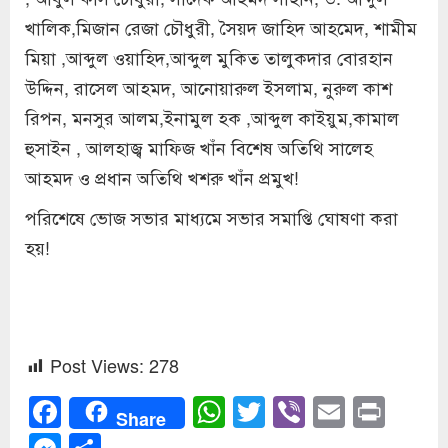
খালিক,মিজান রেজা চৌধুরী, সৈয়দ জাহিদ আহমেদ, শামীম
মিয়া ,আব্দুল ওয়াহিদ,আব্দুল মুকিত তালুকদার বোরহান
উদ্দিন, রাসেল আহমদ, আনোয়ারুল ইসলাম, নুরুল কাশ
রিপন, মনসুর আলম,ইনামুল হক ,আব্দুল কাইয়ুম,কামাল
হুসাইন , আলহাজ্ব মাফিজ খাঁন বিশেষ অতিথি সালেহ
আহমদ ও প্রধান অতিথি খশরু খাঁন প্রমুখ!
পরিশেষে ভোজ সভার মাধ্যমে সভার সমাপ্তি ঘোষণা করা
হয়!
Post Views:
278
Facebook
WhatsApp
Twitter
Viber
Email
Prin
Share