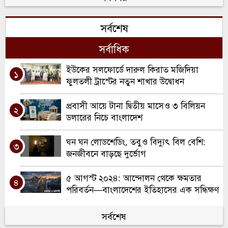
দিলু মিয়াকে সংবর্ধনা
সর্বশেষ
রচডেল আনজুমানে আল ইসলাহ’র বার্ষিক
৬
সাধারণ সভা ও নির্বাচন
সর্বাধিক
স্কুল ইন্সপেকশনে অসাধারণ স্বীকৃতি ; দারুল
ইউকের সলফোর্ডে দারুল কিরাত মজিদিয়া
৭
১
হাদিস লতিফিয়ার ঐতিহাসিক সাফল্য উদযাপন
ফুলতলী ট্রাস্টের নতুন শাখার উদ্বোধন
স্পোর্টস টু ওয়ার্ক প্রেসেন্ট ইউ বি এ স্যাটেলাইট
প্রবাসী আয়ে টানা দ্বিতীয় মাসেও ৩ বিলিয়ন
৮
২
ব্যাডমিন্টন টুর্নামেন্ট অনুষ্ঠিত
ডলারের নিচে বাংলাদেশ
ওয়ালসালে ন্যাশনাল ডাবল ক্যারম
ঘন ঘন লোডশেডিং, তবুও বিদ্যুৎ বিল বেশি:
৯
৩
টুর্নামেন্ট-২০২৬
জনজীবনে বাড়ছে দুর্ভোগ
ইউনাইটেড ব্যাডমমিন্ট ক্লাব বার্মিংহামের দ্বৈত
৫ আগস্ট ২০২৪: আন্দোলন থেকে ক্ষমতার
১০
৪
ব্যাডমিন্টন প্রতিযোগিতা
পরিবর্তন—বাংলাদেশের ইতিহাসের এক সন্ধিক্ষণ
হবিগঞ্জে জুলাই গণঅভ্যুত্থান উপলক্ষে শিশুদের
সর্বশেষ
৫
চিত্র প্রদর্শনী