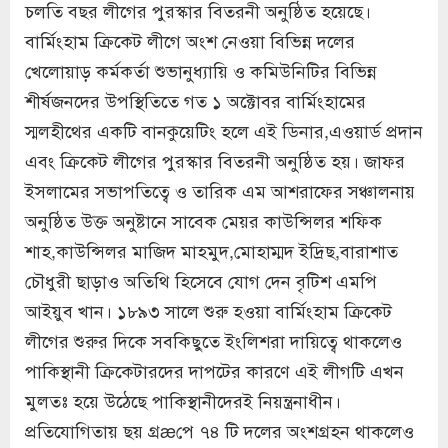
চলতি বছর লীগের পুরস্কার বিতরনী অনুষ্ঠিত হয়েছে।
বার্মিংহাম ক্রিকেট লীগে অংশ নেওয়া বিভিন্ন দলের
খেলোয়াড় কর্মকর্তা শুভানুধ্যায়ি ও কমিউনিটির বিভিন্ন
শীর্ষজনদের উপস্থিতিতে গত ১ অক্টোবর বার্মিংহামের
স্মলহীথের একটি বানকুয়েটিং হলে এই ডিনার,এওয়ার্ড প্রদান
এবং ক্রিকেট লীগের পুরস্কার বিতরনী অনুষ্ঠিত হয়। জাফর
ইসলামের সভাপতিত্বে ও তারিক এম আশরাফের সঞ্চালনায়
অনুষ্ঠিত উক্ত অনুষ্টানে সাবেক মেয়র কাউন্সিলর শফিক
শাহ,কাউন্সিলর মাজিদ মাহমুদ,মোহাম্মদ ইদ্রিছ,বারাশাত
চৌধুরী ছাড়াও অতিথি হিসেবে যোগ দেন বৃটিশ এমপি
আইয়ুব খান। ১৮৯৩ সালে শুরু হওয়া বার্মিংহাম ক্রিকেট
লীগের শুরুর দিকে সবকিছুতে ইংলিশরা দায়িত্বে থাকলেও
পাকিস্থানী ক্রিকেটারদের দাপটের কারণে এই লীগটি এখন
মুলতঃ হয়ে উঠেছে পাকিস্থানীদেরই নিয়ন্ত্রনাধীন।
প্রতিযোগিতায় ছয় গ্রæপে ৭৪ টি দলের অংশগ্রহন থাকলেও