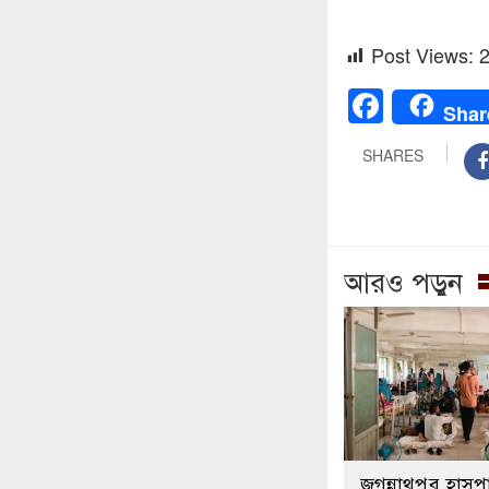
Post Views:
Faceb
Shar
SHARES
আরও পড়ুন
জগন্নাথপুর হাস