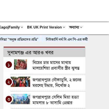
KagojFamily
BK UK Print Version
অন্যান্য
অনুজ প্রতিমদের প্রতি”
নিউজার্সি নর্থ বি এন পি-এর কর্মী সমাবেশ ও সাংগঠনিক 
সুনামগঞ্জ এর আরও খবর
বিয়ের চার মাসের মাথায়
১
মালয়েশিয়া প্রবাসীর স্ত্রীর ঝুলন্ত
মরদেহ উদ্ধার
জগন্নাথপুরে নৌকাডুবি, ২ জনের
২
মরদেহ উদ্ধার, নিখোঁজ ২
জগন্নাথপুরে সেলিম মিয়া হত্যা
৩
মামলার ৮ আসামি গ্রেপ্তার