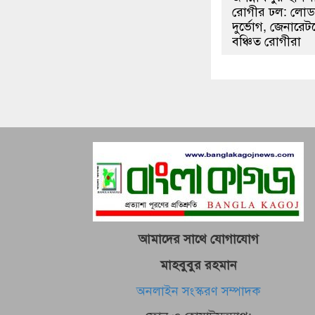
রোগীর ঢল: লোড
দুর্ভোগ, জেনারেট
বঞ্চিত রোগীরা
আমাদের সাথে যোগাযোগ
মাহবুবুর রহমান
অনলাইন সংস্করণ সম্পাদক
ফোন ও হোয়াটসঅ্যাপ: