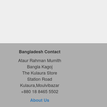
Bangladesh Contact
Ataur Rahman Mumith
Bangla Kagoj
The Kulaura Store
Station Road
Kulaura,Moulvibazar
+880 18 8465 5502
About Us