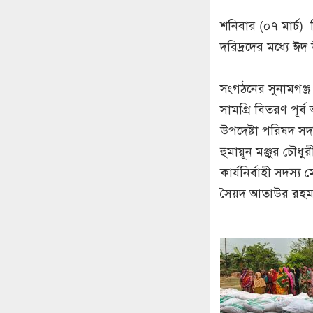
‎শনিবার (০৭ মার্
দরিদ্রদের মধ্যে ঈদ
‎সংগঠনের সুনামগঞ্জ
সামগ্রি বিতরণ পূর
উপদেষ্টা পরিষদ স
হুমায়ূন মঞ্জুর চৌধ
কার্যনির্বাহী সদস্য
সৈয়দ আতাউর রহম