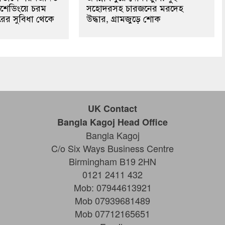
শেডিংয়ে চরম
সহোদরসহ চারজনের মরদেহ
রের সুবিধা থেকে
উদ্ধার, গ্রামজুড়ে শোক
UK Contact
Bangla Kagoj Head Office
Bangla Kagoj
C/o Six Ways Business Centre
Birmingham B19 2HN
0121 2411 432
Mob: 07944613921
Mob 07939681489
Mob 07712165651