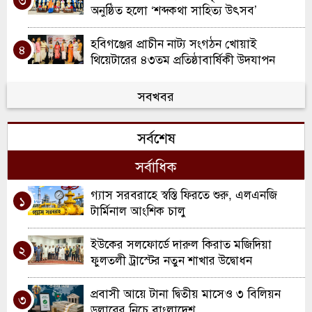
অনুষ্ঠিত হলো ‘শব্দকথা সাহিত্য উৎসব’
হবিগঞ্জের প্রাচীন নাট্য সংগঠন খোয়াই
৪
থিয়েটারের ৪৩তম প্রতিষ্ঠাবার্ষিকী উদযাপন
লাখাইয়ে প্রশংসা পত্রের নামে অর্থ আদায়ের
সবখবর
৫
অভিযোগঃপ্রতিকার চেয়ে ইউএনও বরাবরে
লিখিত অভিযোগ দায়ের করেছেন এক ভুক্তভোগী
সর্বশেষ
জাতীয় পর্যায়ে শ্রেষ্ঠ উপসহকারী কমিউনিটি
৬
মেডিকেল অফিসার নির্বাচিত হলেন লাখাইর
সর্বাধিক
ফরাশ উদ্দিন
লাখাইয়ে নির্মাণের ১০ বছরেও উদ্বোধন হয় নাই
গ্যাস সরবরাহে স্বস্তি ফিরতে শুরু, এলএনজি
৭
১
উইমেন্স কর্ণার! রাজস্ব হারাচ্ছে সরকার
টার্মিনাল আংশিক চালু
লাখাইয়ে বিভিন্ন শ্রেণী-পেশার মানুষদের সাথে
ইউকের সলফোর্ডে দারুল কিরাত মজিদিয়া
৮
২
জেলা প্রশাসকের মতবিনিময়
ফুলতলী ট্রাস্টের নতুন শাখার উদ্বোধন
লাখাইয়ে পুলিশের অভিযানে ৩ পলাতক আসামী
প্রবাসী আয়ে টানা দ্বিতীয় মাসেও ৩ বিলিয়ন
৯
৩
গ্রেফতার
ডলারের নিচে বাংলাদেশ