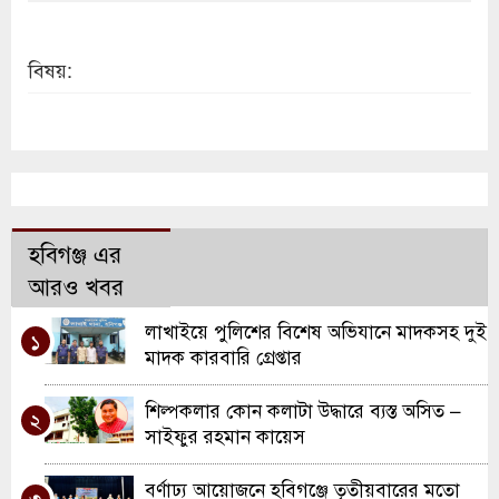
বিষয়:
হবিগঞ্জ এর
আরও খবর
লাখাইয়ে পুলিশের বিশেষ অভিযানে মাদকসহ দুই
১
মাদক কারবারি গ্রেপ্তার
শিল্পকলার কোন কলাটা উদ্ধারে ব্যস্ত অসিত –
২
সাইফুর রহমান কায়েস
বর্ণাঢ্য আয়োজনে হবিগঞ্জে তৃতীয়বারের মতো
৩