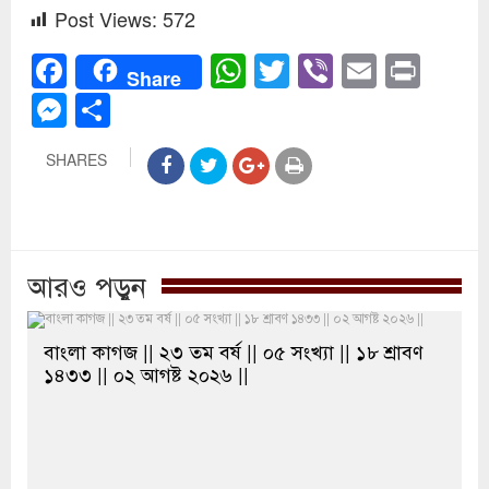
Post Views:
572
Facebook
WhatsApp
Twitter
Viber
Email
Prin
Share
Messenger
Share
SHARES
আরও পড়ুন
বাংলা কাগজ || ২৩ তম বর্ষ || ০৫ সংখ্যা || ১৮ শ্রাবণ
১৪৩৩ || ০২ আগষ্ট ২০২৬ ||