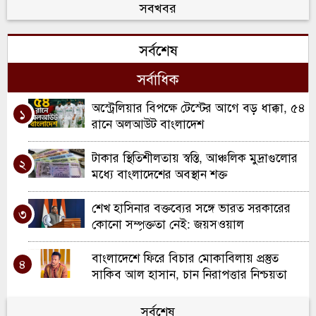
কর্মী আহত; একজন আইসিইউতে
সবখবর
খাল খননে নতুন দিগন্ত: কুলাউড়ায় ২ কোটি
৬
সর্বশেষ
টাকার প্রকল্পের যাত্রা
সর্বাধিক
মৌলভীবাজারে ১৩ ডাকাতের যাবজ্জীবন কারাদণ্ড
৭
অস্ট্রেলিয়ার বিপক্ষে টেস্টের আগে বড় ধাক্কা, ৫৪
১
কুলাউড়ায় ইউএনও পদে রদবদল, দায়িত্বে
রানে অলআউট বাংলাদেশ
৮
আসছেন সানজিদা আক্তার
টাকার স্থিতিশীলতায় স্বস্তি, আঞ্চলিক মুদ্রাগুলোর
২
রবিরবাজার-কর্মধা সড়ক সংস্কারে অনিয়মের
মধ্যে বাংলাদেশের অবস্থান শক্ত
৯
অভিযোগ
শেখ হাসিনার বক্তব্যের সঙ্গে ভারত সরকারের
৩
শ্রীমঙ্গলে মসজিদে ফজরের নামাজরত অবস্থায়
কোনো সম্পৃক্ততা নেই: জয়সওয়াল
১০
মুসল্লি খুন
বাংলাদেশে ফিরে বিচার মোকাবিলায় প্রস্তুত
৪
সাকিব আল হাসান, চান নিরাপত্তার নিশ্চয়তা
বার্সেলোনায় কাতালোনিয়া বিএনপির সংবর্ধনা:
সর্বশেষ
৫