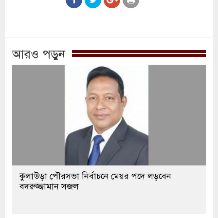
আরও পড়ুন
কুলাউড়া পৌরসভা নির্বাচনে মেয়র পদে লড়বেন
বদরুজ্জামান সজল