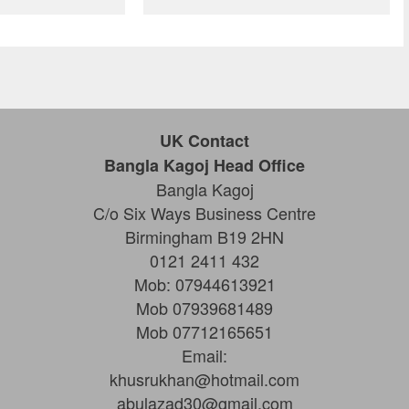
UK Contact
Bangla Kagoj Head Office
Bangla Kagoj
C/o Six Ways Business Centre
Birmingham B19 2HN
0121 2411 432
Mob: 07944613921
Mob 07939681489
Mob 07712165651
Email:
khusrukhan@hotmail.com
abulazad30@gmail.com