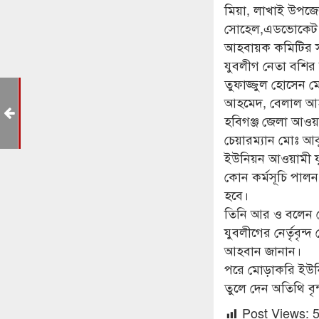
মিয়া, লাখাই উপজে
সোহেল,এডভোকেট জ
আহবায়ক কমিটির স
যুবলীগ নেতা বশির 
তুফাজ্জুল হোসেন 
লা
আহমেদ, বেলাল আহম
হবিগঞ্জ জেলা আওয়
চেয়ারম্যান মোঃ আ
ইউনিয়ন আওয়ামী যু
কোন কর্মসূচি পাল
হবে।
তিনি আর ও বলেন 
যুবলীগের নের্তৃবৃন
আহবান জানান।
পরে মোড়াকরি ইউনিয়
তুলে দেন অতিথি বৃন
Post Views: