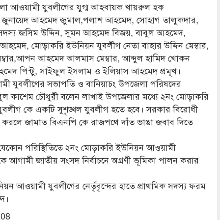
লা আওয়ামী যুবলীগের যুগ্ম আহবায়ক খায়রুল হক
ুনায়েদ আহমেদ জুমাল,পলাশ আহমেদ, সোহাগ তালুকদার,
দস্য জসিম উদ্দিন, সুমন আহমেদ বিজয়, বাবুল আহমেদ,
আহমেদ, মোড়াকরি ইউনিয়ন যুবলীগ নেতা বাহার উদ্দিন মেম্বার,
মেম্বার,আপন আহমেদ আলমাস মেম্বার, আব্দুল হামিদ খোকন
েদ পিন্টু, সাইফুল ইসলাম ও ইলিয়াস আহমেদ প্রমূখ।
ামী যুবলীগের সভাপতি ও বানিয়াচং উপজেলা পরিষদের
বুল কাশেম চৌধুরী বলেন লাখাই উপজেলার মধ্যে ২নং মোড়াকরি
বলীগ কে একটি সুশৃঙ্খল যুবলীগ হতে হবে। সরকার বিরোধী
ন করলে জামাত বিএনপি কে রাজপথে দাঁত ভাঙা জবাব দিতে
যেকোন পরিস্থিতিতে ২নং মোড়াকরি ইউনিয়ন আওয়ামী
্দ কে আগামী জাতীয় সংসদ নির্বাচনে অগ্রণী ভূমিকা পালন করার
ন আওয়ামী যুবলীগের নের্তৃবৃন্দের হাতে প্রাথমিক সদস্য ফরম
্দ।
508