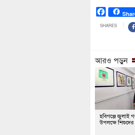
Faceb
Shar
SHARES
আরও পড়ুন
হবিগঞ্জে জুলাই গণ
উপলক্ষে শিশুদের চি