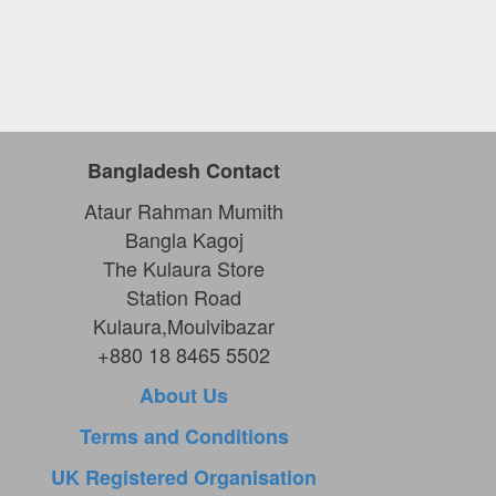
Bangladesh Contact
Ataur Rahman Mumith
Bangla Kagoj
The Kulaura Store
Station Road
Kulaura,Moulvibazar
+880 18 8465 5502
About Us
Terms and Conditions
UK Registered Organisation