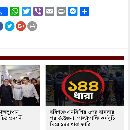
ook
WhatsApp
Twitter
Viber
Email
Print
Messenger
Share
e
অভ্যুত্থান
হবিগঞ্জে এনসিপির ওপর হামলার
ত্র প্রদর্শনী
পর উত্তেজনা, পাল্টাপাল্টি কর্মসূচি
ঘিরে ১৪৪ ধারা জারি