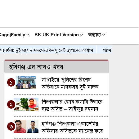
KagojFamily
BK UK Print Version
অন্যান্য
া: দুই সংসদ সদস্যের কনস্যুলেট স্থাপনের আশ্বাস
গ্যাস সরবরাহে স্বস্তি ফিরত
হবিগঞ্জ এর আরও খবর
লাখাইয়ে পুলিশের বিশেষ
১
অভিযানে মাদকসহ দুই মাদক
কারবারি গ্রেপ্তার
শিল্পকলার কোন কলাটা উদ্ধারে
২
ব্যস্ত অসিত – সাইফুর রহমান
কায়েস
হবিগঞ্জ শিল্পকলা একাডেমির
৩
অফিসার অসিতকে ম্যানেজ করে
অনুদান ভাগিয়ে নিয়েছে বৈষম্য