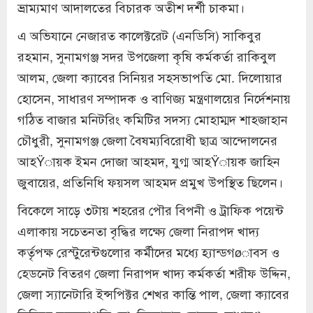
ভ্রাম্যমাণ আদালতের বিচারক অতীশ দর্শী চাকমা।
এ অভিযানে নেজারত কালেক্টরেট (এনডিসি) সাকিবুর
রহমান, সুনামগঞ্জ সদর উপজেলা কৃষি কর্মকর্তা রাকিবুল
আলম, জেলা ক্যাবের সিনিয়র সহসভাপতি মো. দিলোয়ার
হোসেন, সাধারণ সম্পাদক ও বাণিজ্য মন্ত্রণালয়ের নির্দেশনায়
গঠিত বাজার মনিটরিং কমিটির সদস্য মোহাম্মদ শাহজাহান
চৌধুরী, সুনামগঞ্জ জেলা বৈষম্যবিরোধী ছাত্র আন্দোলনের
আহŸায়ক ইমন দোজা আহমদ, যুগ্ম আহŸায়ক জাহিন
জুবায়ের, প্রতিনিধি ফয়সল আহমদ প্রমুখ উপস্থিত ছিলেন।
বিকেলে সাড়ে ৩টায় শহরের পৌর বিপনী ও ট্রাফিক পয়েন্ট
এলাকায় সচেতনতা বৃদ্ধির লক্ষ্যে জেলা নিরাপদ খাদ্য
কর্তৃপক্ষ রেস্টুরেন্টগুলোর কর্মীদের মধ্যে হ্যান্ডগøাবস ও
হেডনেট বিতরণ জেলা নিরাপদ খাদ্য কর্মকর্তা শরীফ উদ্দিন,
জেলা স্যানেটারি ইন্সপিক্টর শেখর কান্তি পাল, জেলা ক্যাবের