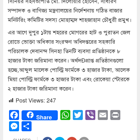
সিনিয়র সহসভাপতি মো. দিলোয়ার হোসেন, সাধারণ
সম্পাদক ও বাণিজ্য মন্ত্রণালয়ের নির্দেশনায় গঠিত বাজার
মনিটরিং কমিটির সদস্য মোহাম্মদ শাহজাহান চৌধুরী প্রমুখ।
এর আগে দুপুর ১টায় শহরের মোগরের হাট ও পুরাতন জেল
রোডে ভোক্তা অধিকার সংরক্ষণ অধিদপ্তরের সহকারি
পরিচালক দেবানন্দ সিনহা তিনটি ব্যবসা প্রতিষ্ঠানকে ৮
হাজার টাকা জরিমানা করেন। অর্থদÐপ্রাপ্ত প্রতিষ্ঠানগুলো
হচ্ছে,আব্দুল মালেক পোল্ট্রি ফার্মকে ৩ হাজার টাকা, আলেক
মিয়া পোল্ট্রি ফার্মকে ৩ হাজার টাকা এবং রোকেয়া স্টোরকে
২ হাজার টাকা জরিমানা করেন।
Post Views:
247
Facebook
WhatsApp
Twitter
Viber
Email
Prin
Share
Messenger
Share