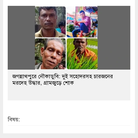
জগন্নাথপুরে নৌকাডুবি: দুই সহোদরসহ চারজনের
মরদেহ উদ্ধার, গ্রামজুড়ে শোক
বিষয়: