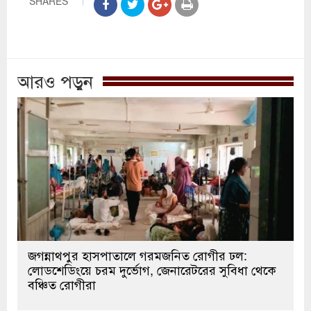
SHARES
আরও পড়ুন
জগন্নাথপুর হাসপাতালে গরমজনিত রোগীর ঢল:
লোডশেডিংয়ে চরম দুর্ভোগ, জেনারেটরের সুবিধা থেকে
বঞ্চিত রোগীরা