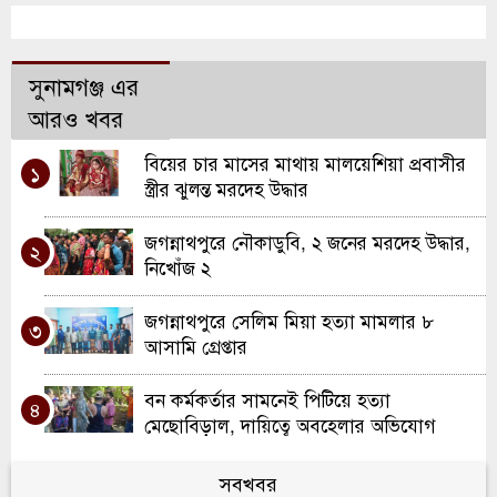
সুনামগঞ্জ এর
আরও খবর
বিয়ের চার মাসের মাথায় মালয়েশিয়া প্রবাসীর
১
স্ত্রীর ঝুলন্ত মরদেহ উদ্ধার
জগন্নাথপুরে নৌকাডুবি, ২ জনের মরদেহ উদ্ধার,
২
নিখোঁজ ২
জগন্নাথপুরে সেলিম মিয়া হত্যা মামলার ৮
৩
আসামি গ্রেপ্তার
বন কর্মকর্তার সামনেই পিটিয়ে হত্যা
৪
মেছোবিড়াল, দায়িত্বে অবহেলার অভিযোগ
জগন্নাথপুর পৌরসভার ২২ কোটি ৫০ লাখ টাকার
সবখবর
৫