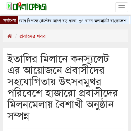
Tog
nav
সর্বশেষ
অস্ট্রেলিয়ার বিপক্ষে টেস্টের আগে বড় ধাক্কা, ৫৪ রানে অলআউট বাংলাদেশ
ট
প্রবাসের খবর
ইতালির মিলানে কনস্যুলেট
এর আয়োজনে প্রবাসীদের
সহযোগিতায় উৎসবমুখর
পরিবেশে হাজারো প্রবাসীদের
মিলনমেলায় বৈশাখী অনুষ্ঠান
সম্পন্ন