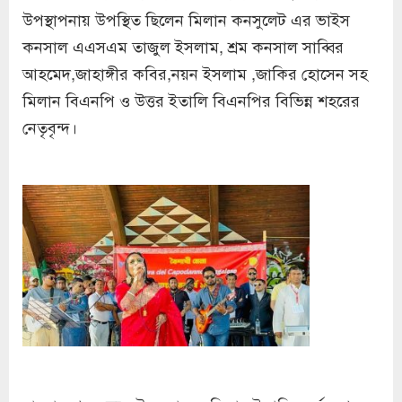
উপস্থাপনায় উপস্থিত ছিলেন মিলান কনসুলেট এর ভাইস
কনসাল এএসএম তাজুল ইসলাম, শ্রম কনসাল সাব্বির
আহমেদ,জাহাঙ্গীর কবির,নয়ন ইসলাম ,জাকির হোসেন সহ
মিলান বিএনপি ও উত্তর ইতালি বিএনপির বিভিন্ন শহরের
নেতৃবৃন্দ।