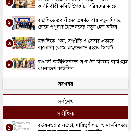
১
কার্যনির্বাহী কমিটি উপদেষ্টা পরিষদের কাছে
দায়িত্ব হস্তান্তর
ইতালিতে প্রবাসীদের ভ্রমণসেবায় নতুন দিগন্ত,
২
রোমে পপুলার ট্রাভেলসের নতুন হেড অফিস
উদ্বোধন
ইতালিতে ঐক্য, সম্প্রীতি ও সেবার প্রত্যয়ে
৩
রাজধানী রোমে মন্তেভেরদে বৃহত্তর সিলেট
সমিতির যাত্রা
বাঙালী কাউন্সিলরদের সংবর্ধনা দিয়েছে বার্মিংহাম
৪
বাংলাদেশ কাউন্সিল
আয়ারল্যান্ডে ‘আইরিশ বাংলা অ্যাসোসিয়েশন
সবখবর
৫
অব ডোনেগাল’-এর জরুরি সভা, নতুন কার্যকরী
কমিটি ঘোষণা
সর্বশেষ
ওয়ালসলে কিরণ বালতির উদ্যোগে কাউন্সিলর
৬
দিলু মিয়াকে সংবর্ধনা
সর্বাধিক
রচডেল আনজুমানে আল ইসলাহ’র বার্ষিক
ইউএনওদের সততা, দায়িত্বশীলতা ও মানবিকতার
৭
১
সাধারণ সভা ও নির্বাচন