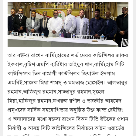
আর বক্তব্য রাখেন বার্মিংহামের লর্ড মেয়র কাউন্সিলর জাফর
ইকবাল,বৃটিশ এমপি ব্যরিষ্টার আইয়ুব খান,বার্মিংহাম সিটি
কাউন্সিলের তিন বাঙালী কাউন্সিলর জিয়াউল ইসলাম
এমবিই,সাদেক মিয়া শামসু ও মমতাজ হোসেইন। আলতাবুর
রহমান,আজিজুর রহমান,সাজ্জাদুর রহমান,সুহেল
মিয়া,হাফিজুর রহমান,ফখরুল রশীদ ও তাজবীর আহমেদ
প্রমূখদের সার্বিক সহযোগিতায় অনুষ্ঠিত উক্ত ফান্ড রেইজিং
এ অন্যান্যদের মধ্যে বক্তব্য রাখেন বিঅন টিভি ইউকের প্রধান
নির্বাহী ও আসন্ন সিটি কাউন্সিলের নির্বাচনে আষ্টন ওয়ার্ডের