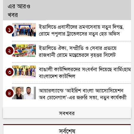
এর আরও
খবর
ইতালিতে প্রবাসীদের ভ্রমণসেবায় নতুন দিগন্ত,
১
রোমে পপুলার ট্রাভেলসের নতুন হেড অফিস
উদ্বোধন
ইতালিতে ঐক্য, সম্প্রীতি ও সেবার প্রত্যয়ে
২
রাজধানী রোমে মন্তেভেরদে বৃহত্তর সিলেট
সমিতির যাত্রা
বাঙালী কাউন্সিলরদের সংবর্ধনা দিয়েছে বার্মিংহাম
৩
বাংলাদেশ কাউন্সিল
আয়ারল্যান্ডে ‘আইরিশ বাংলা অ্যাসোসিয়েশন
৪
অব ডোনেগাল’-এর জরুরি সভা, নতুন কার্যকরী
কমিটি ঘোষণা
ওয়ালসলে কিরণ বালতির উদ্যোগে কাউন্সিলর
সবখবর
৫
দিলু মিয়াকে সংবর্ধনা
সর্বশেষ
রচডেল আনজুমানে আল ইসলাহ’র বার্ষিক