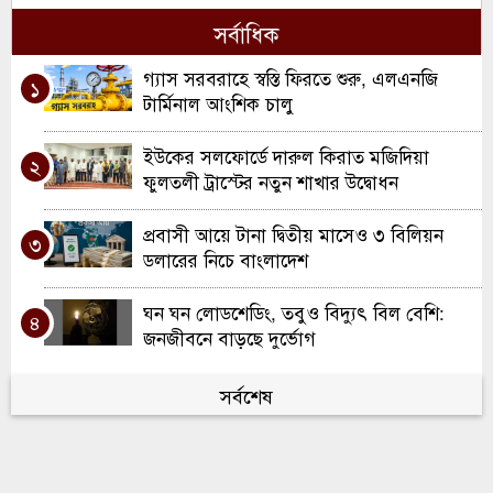
৬
সাধারণ সভা ও নির্বাচন
সর্বাধিক
স্কুল ইন্সপেকশনে অসাধারণ স্বীকৃতি ; দারুল
গ্যাস সরবরাহে স্বস্তি ফিরতে শুরু, এলএনজি
৭
১
হাদিস লতিফিয়ার ঐতিহাসিক সাফল্য উদযাপন
টার্মিনাল আংশিক চালু
স্পোর্টস টু ওয়ার্ক প্রেসেন্ট ইউ বি এ স্যাটেলাইট
ইউকের সলফোর্ডে দারুল কিরাত মজিদিয়া
৮
২
ব্যাডমিন্টন টুর্নামেন্ট অনুষ্ঠিত
ফুলতলী ট্রাস্টের নতুন শাখার উদ্বোধন
ওয়ালসালে ন্যাশনাল ডাবল ক্যারম
প্রবাসী আয়ে টানা দ্বিতীয় মাসেও ৩ বিলিয়ন
৯
৩
টুর্নামেন্ট-২০২৬
ডলারের নিচে বাংলাদেশ
ইউনাইটেড ব্যাডমমিন্ট ক্লাব বার্মিংহামের দ্বৈত
ঘন ঘন লোডশেডিং, তবুও বিদ্যুৎ বিল বেশি:
১০
৪
ব্যাডমিন্টন প্রতিযোগিতা
জনজীবনে বাড়ছে দুর্ভোগ
৫ আগস্ট ২০২৪: আন্দোলন থেকে ক্ষমতার
সর্বশেষ
৫
পরিবর্তন—বাংলাদেশের ইতিহাসের এক সন্ধিক্ষণ
হবিগঞ্জে জুলাই গণঅভ্যুত্থান উপলক্ষে শিশুদের
৬