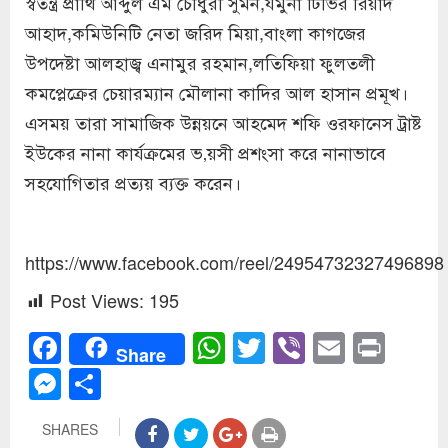
স্বতন্ত্র প্রার্থি আব্দুল এম চৌধুরী সুমন,যমুনা টিভির রিয়াদ
আহাদ,কমিউনিটি নেতা জরিদ মিয়া,বাংলা কাগজের
উপদেষ্টা আলহাজ্ব এনামুর রহমান,লতিফিয়া ফুলতলী
কমপ্লেক্রের চেয়ারম্যান মৌলানা কাদির আল হাসান প্রমূখ।
এসময় তারা সামাজিক উন্নয়নে আহমেদ শফি ওরফানেস ট্রাষ্ট
ইউকের নানা কার্যক্রমের ভ‚য়সী প্রশংসা করে নানাভাবে
সহযোগিতার প্রত্যয় ব্যক্ত করেন।
https://www.facebook.com/reel/24954732327496898
Post Views:
195
Facebook
WhatsApp
Twitter
Viber
Email
Prin
Share
Messenger
Share
SHARES