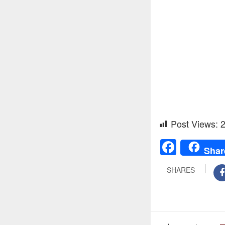
Post Views:
Faceb
Shar
SHARES