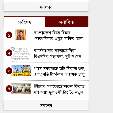
সবখবর
সর্বশেষ
সর্বাধিক
বাংলাদেশে ফিরে বিচার
১
মোকাবিলায় প্রস্তুত সাকিব আল
হাসান, চান নিরাপত্তার নিশ্চয়তা
বার্সেলোনায় কাতালোনিয়া
২
বিএনপির সংবর্ধনা: দুই সংসদ
সদস্যের কনস্যুলেট স্থাপনের
আশ্বাস
গ্যাস সরবরাহে স্বস্তি ফিরতে শুরু,
৩
এলএনজি টার্মিনাল আংশিক চালু
ইউকের সলফোর্ডে দারুল কিরাত
৪
মজিদিয়া ফুলতলী ট্রাস্টের নতুন
শাখার উদ্বোধন
প্রবাসী আয়ে টানা দ্বিতীয় মাসেও
সর্বশেষ
৫
৩ বিলিয়ন ডলারের নিচে