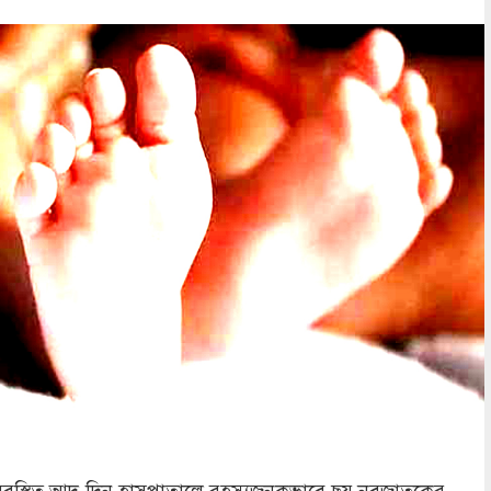
অবস্থিত আদ-দিন হাসপাতালে রহস্যজনকভাবে ছয় নবজাতকের