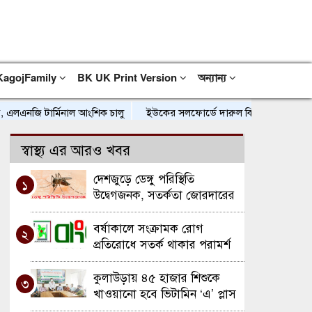
KagojFamily
BK UK Print Version
অন্যান্য
জি টার্মিনাল আংশিক চালু
ইউকের সলফোর্ডে দারুল কিরাত মজিদিয়া ফুলতলী ট্রা
স্বাস্থ্য এর আরও খবর
দেশজুড়ে ডেঙ্গু পরিস্থিতি
১
উদ্বেগজনক, সতর্কতা জোরদারের
আহ্বান স্বাস্থ্য বিশেষজ্ঞদের
বর্ষাকালে সংক্রামক রোগ
২
প্রতিরোধে সতর্ক থাকার পরামর্শ
কুলাউড়ায় ৪৫ হাজার শিশুকে
৩
খাওয়ানো হবে ভিটামিন ‘এ’ প্লাস
ক্যাপসুল