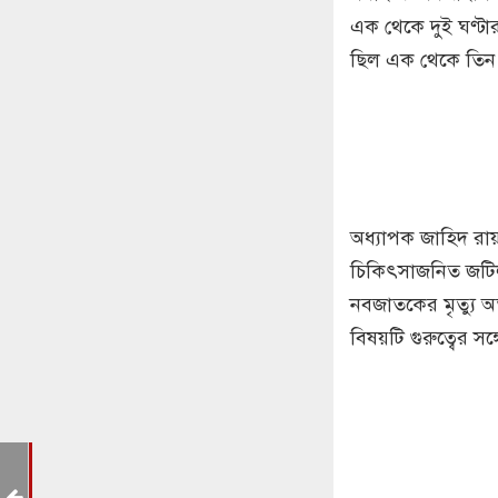
এক থেকে দুই ঘণ্টা
ছিল এক থেকে তিন 
অধ্যাপক জাহিদ রা
চিকিৎসাজনিত জটিল
নবজাতকের মৃত্যু অত্
বিষয়টি গুরুত্বের সঙ
র
বে