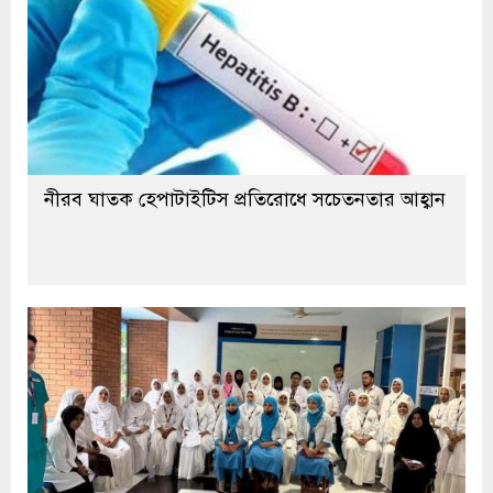
নীরব ঘাতক হেপাটাইটিস প্রতিরোধে সচেতনতার আহ্বান