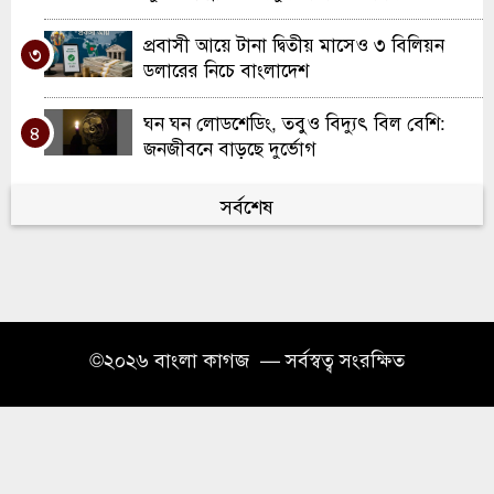
প্রবাসী আয়ে টানা দ্বিতীয় মাসেও ৩ বিলিয়ন
৩
ডলারের নিচে বাংলাদেশ
ঘন ঘন লোডশেডিং, তবুও বিদ্যুৎ বিল বেশি:
৪
জনজীবনে বাড়ছে দুর্ভোগ
৫ আগস্ট ২০২৪: আন্দোলন থেকে ক্ষমতার
সর্বশেষ
৫
পরিবর্তন—বাংলাদেশের ইতিহাসের এক সন্ধিক্ষণ
হবিগঞ্জে জুলাই গণঅভ্যুত্থান উপলক্ষে শিশুদের
৬
চিত্র প্রদর্শনী
কবিতা “অনুজ প্রতিমদের প্রতি”
©২০২৬ বাংলা কাগজ — সর্বস্বত্ব সংরক্ষিত
৭
নিউজার্সি নর্থ বি এন পি-এর কর্মী সমাবেশ ও
৮
সাংগঠনিক কর্মশালা অনুষ্ঠিত
মাথিউরা ইউনিয়ন উন্নয়ন সংস্থা স্পেনের