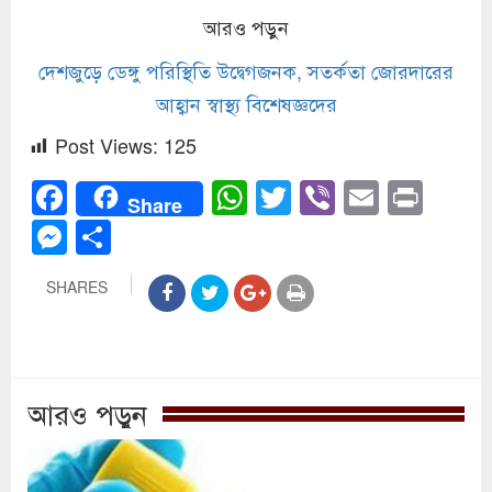
আরও পড়ুন
দেশজুড়ে ডেঙ্গু পরিস্থিতি উদ্বেগজনক, সতর্কতা জোরদারের
আহ্বান স্বাস্থ্য বিশেষজ্ঞদের
Post Views:
125
Facebook
WhatsApp
Twitter
Viber
Email
Prin
Share
Messenger
Share
SHARES
আরও পড়ুন