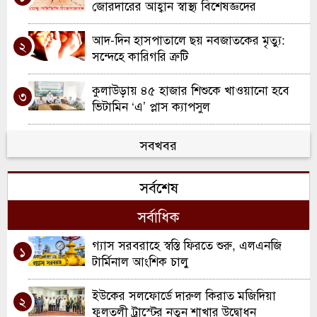
জোরদারের আহ্বান স্বাস্থ্য বিশেষজ্ঞদের
আদ-দিন হাসপাতালে ছয় নবজাতকের মৃত্যু:
২
সন্দেহে কারিগরি ত্রুটি
কুলাউড়ায় ৪৫ হাজার শিশুকে খাওয়ানো হবে
৩
ভিটামিন ‘এ’ প্লাস ক্যাপসুল
সবখবর
সর্বশেষ
সর্বাধিক
গ্যাস সরবরাহে স্বস্তি ফিরতে শুরু, এলএনজি
১
টার্মিনাল আংশিক চালু
ইউকের সলফোর্ডে দারুল কিরাত মজিদিয়া
২
ফুলতলী ট্রাস্টের নতুন শাখার উদ্বোধন