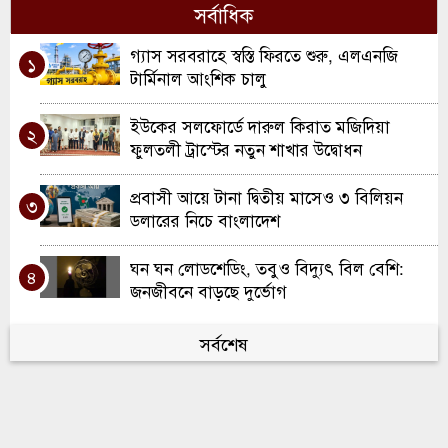
সর্বাধিক
মৌলভীবাজারে ১৩ ডাকাতের যাবজ্জীবন কারাদণ্ড
৭
গ্যাস সরবরাহে স্বস্তি ফিরতে শুরু, এলএনজি
১
কুলাউড়ায় ইউএনও পদে রদবদল, দায়িত্বে
টার্মিনাল আংশিক চালু
৮
আসছেন সানজিদা আক্তার
ইউকের সলফোর্ডে দারুল কিরাত মজিদিয়া
২
রবিরবাজার-কর্মধা সড়ক সংস্কারে অনিয়মের
ফুলতলী ট্রাস্টের নতুন শাখার উদ্বোধন
৯
অভিযোগ
প্রবাসী আয়ে টানা দ্বিতীয় মাসেও ৩ বিলিয়ন
৩
শ্রীমঙ্গলে মসজিদে ফজরের নামাজরত অবস্থায়
ডলারের নিচে বাংলাদেশ
১০
মুসল্লি খুন
ঘন ঘন লোডশেডিং, তবুও বিদ্যুৎ বিল বেশি:
৪
জনজীবনে বাড়ছে দুর্ভোগ
৫ আগস্ট ২০২৪: আন্দোলন থেকে ক্ষমতার
সর্বশেষ
৫
পরিবর্তন—বাংলাদেশের ইতিহাসের এক সন্ধিক্ষণ
হবিগঞ্জে জুলাই গণঅভ্যুত্থান উপলক্ষে শিশুদের
৬
চিত্র প্রদর্শনী