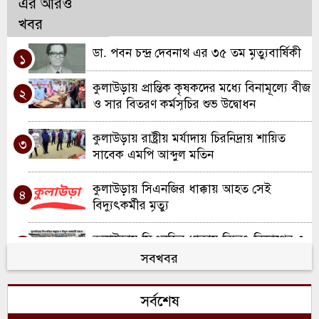
এর আরও
খবর
ডা. পবন চন্দ্র দেবনাথ এর ৩৫ তম মৃত্যুবার্ষিকী
১
কুলাউড়ায় প্রান্তিক কৃষকদের মধ্যে বিনামূল্যে বীজ
২
ও সার বিতরণ কর্মসূচির শুভ উদ্বোধন
কুলাউড়ায় রাষ্ট্রীয় মর্যাদায় চিরনিদ্রায় শায়িত
৩
সাবেক এমপি আব্দুল মতিন
কুলাউড়ায় সিএনজির ধাক্কায় আহত সেই
৪
বিদ্যুৎকর্মীর মৃত্যু
কুলাউড়ায় সিএনজির ধাক্কায় বিদ্যুৎ বিভাগের ৩
৫
কর্মী আহত; একজন আইসিইউতে
সবখবর
খাল খননে নতুন দিগন্ত: কুলাউড়ায় ২ কোটি
৬
সর্বশেষ
টাকার প্রকল্পের যাত্রা