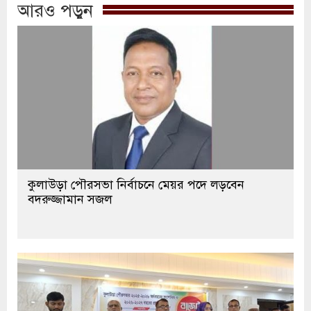
আরও পড়ুন
কুলাউড়া পৌরসভা নির্বাচনে মেয়র পদে লড়বেন
বদরুজ্জামান সজল