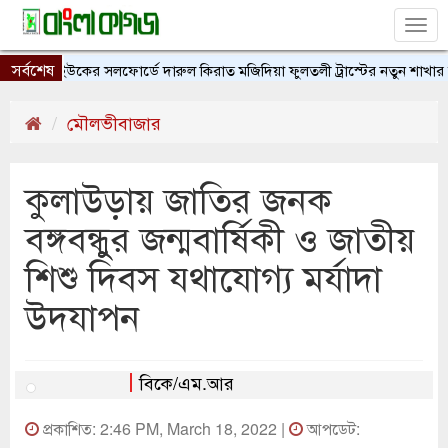
Tog
nav
সর্বশেষ
ইউকের সলফোর্ডে দারুল কিরাত মজিদিয়া ফুলতলী ট্রাস্টের নতুন শাখার উদ্ব
মৌলভীবাজার
কুলাউড়ায় জাতির জনক
বঙ্গবন্ধুুর জন্মবার্ষিকী ও জাতীয়
শিশু দিবস যথাযোগ্য মর্যাদা
উদযাপন
বিকে/এম.আর
প্রকাশিত: 2:46 PM, March 18, 2022 |
আপডেট: