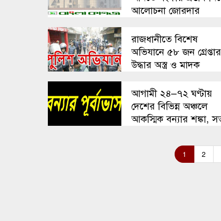
আলোচনা জোরদার
রাজধানীতে বিশেষ
অভিযানে ৫৮ জন গ্রেপ্তার
উদ্ধার অস্ত্র ও মাদক
আগামী ২৪–৭২ ঘণ্টায়
দেশের বিভিন্ন অঞ্চলে
আকস্মিক বন্যার শঙ্কা, সত
থাকার আহ্বান
1
2