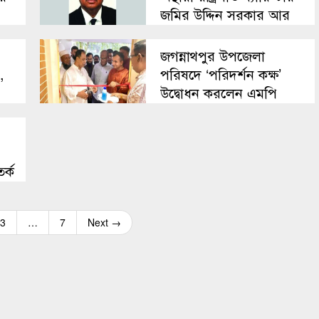
জমির উদ্দিন সরকার আর
নেই
জগন্নাথপুর উপজেলা
,
পরিষদে ‘পরিদর্শন কক্ষ’
উদ্বোধন করলেন এমপি
কয়ছর আহমেদ
র্ক
3
…
7
Next →