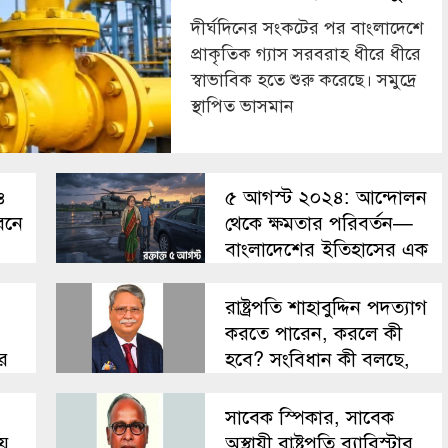
দীর্ঘদিনের সংকটের পর বাংলাদেশে
প্রাকৃতিক গ্যাস সরবরাহ ধীরে ধীরে
স্বাভাবিক হতে শুরু করেছে। সমুদ্রে
স্থাপিত ভাসমান
ও
৫ আগস্ট ২০২৪: আন্দোলন
বনে
থেকে ক্ষমতার পরিবর্তন—
বাংলাদেশের ইতিহাসের এক
সন্ধিক্ষণ
রাষ্ট্রপতি শাহাবুদ্দিন পদত্যাগ
করতে পারেন, করলে কী
ীর
হবে? সংবিধান কী বলছে,
সামনে কী প্রক্রিয়া
সাবেক স্পিকার, সাবেক
়ে
অস্থায়ী রাষ্ট্রপতি ব্যারিস্টার