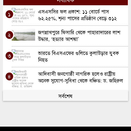
এসএসসির ফল প্রকাশ: ১১ বোর্ডে পাস
১
৬২.২৫%, শূন্য পাসের প্রতিষ্ঠান বেড়ে ৩১২
জগন্নাথপুরে ফিসারি থেকে পাহারাদারের লাশ
২
উদ্ধার, ‘হত্যার আশঙ্কা’
ভারতে বিএসএফের গুলিতে কুলাউড়ার যুবক
৩
নিহত
আদিবাসী জনগোষ্ঠী নাগরিক হলেও রাষ্ট্রীয়
৪
অনেক সুযোগ-সুবিধা থেকে বঞ্চিত: ড. জহিরুল
হক শাকিল
ইউএনওদের সততা, দায়িত্বশীলতা ও মানবিকতার
সর্বশেষ
৫
সঙ্গে কাজ করার আহ্বান প্রধানমন্ত্রীর
অস্ট্রেলিয়ার বিপক্ষে টেস্টের আগে বড় ধাক্কা, ৫৪
৬
রানে অলআউট বাংলাদেশ