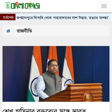
Tog
nav
সর্বশেষ
জগন্নাথপুরে ফিসারি থেকে পাহারাদারের লাশ উদ্ধার, ‘হত্যার আশঙ্কা’
ভার
রাজনীতি
শেখ হাসিনার বক্তব্যের সঙ্গে ভারত