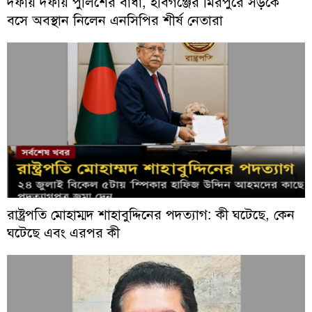
দফায় দফায় পুলিশের বাধা, হবিগঞ্জের মিরপুরে সড়কে
বসে অবস্থান নিলেন এনসিপির শীর্ষ নেতারা
রাষ্ট্রপতি মোহাম্মদ শাহাবুদ্দিনের পদত্যাগ: কী ঘটেছে, কেন
ঘটেছে এবং এরপর কী