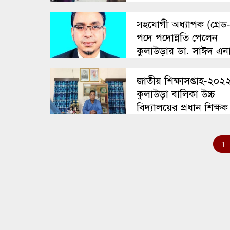
সহযোগী অধ্যাপক (গ্রেড
পদে পদোন্নতি পেলেন
কুলাউড়ার ডা. সাঈদ এন
জাতীয় শিক্ষাসপ্তাহ-২০২
কুলাউড়া বালিকা উচ্চ
বিদ্যালয়ের প্রধান শিক্ষক
মো. আব্দুল মতিন শ্রেষ্ঠ
প্রতিষ্ঠান প্রধান নির্বাচিত
1