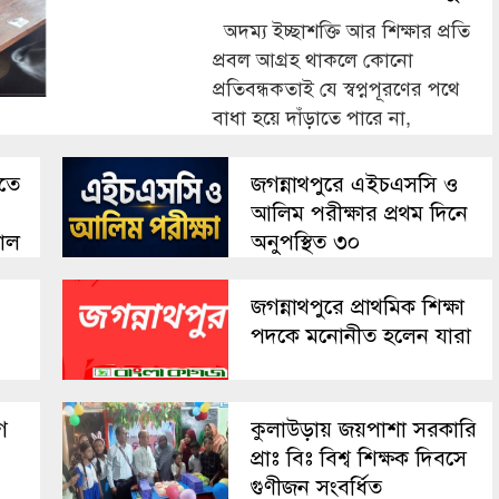
অদম্য ইচ্ছাশক্তি আর শিক্ষার প্রতি
প্রবল আগ্রহ থাকলে কোনো
প্রতিবন্ধকতাই যে স্বপ্নপূরণের পথে
বাধা হয়ে দাঁড়াতে পারে না,
িতে
জগন্নাথপুরে এইচএসসি ও
আলিম পরীক্ষার প্রথম দিনে
তাল
অনুপস্থিত ৩০
জগন্নাথপুরে প্রাথমিক শিক্ষা
পদকে মনোনীত হলেন যারা
ে
কুলাউড়ায় জয়পাশা সরকারি
প্রাঃ বিঃ বিশ্ব শিক্ষক দিবসে
গুণীজন সংবর্ধিত