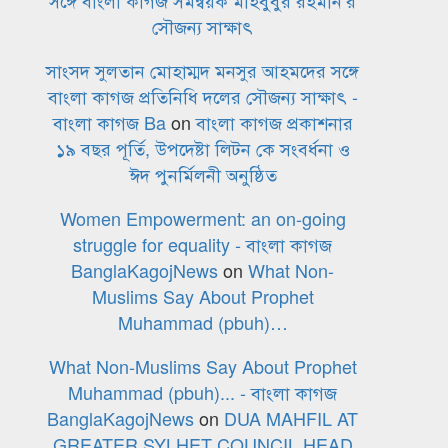
সঙ্গে বাংলা কাগজ সমন্বয়ক মাহবুবুর রহমান’র
সৌজন্য সাক্ষাৎ
সাংসদ সুলতান মোহাম্মদ মনসুর আহমদের সঙ্গে
বাংলা কাগজ প্রতিনিধি দলের সৌজন্য সাক্ষাৎ -
বাংলা কাগজ Ba
on
বাংলা কাগজ প্রকাশনার
১৯ বছর পূর্তি, উপদেষ্টা লিটন কে সংবর্ধনা ও
ঈদ পুনর্মিলনী অনুষ্ঠিত
Women Empowerment: an on-going
struggle for equality - বাংলা কাগজ
BanglaKagojNews
on
What Non-
Muslims Say About Prophet
Muhammad (pbuh)…
What Non-Muslims Say About Prophet
Muhammad (pbuh)... - বাংলা কাগজ
BanglaKagojNews
on
DUA MAHFIL AT
GREATER SYLHET COUNCIL HEAD