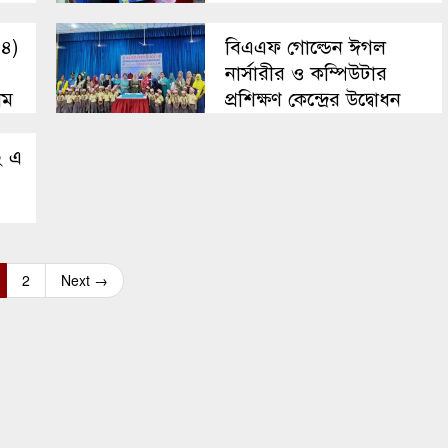
-৪)
বিএএফ গোল্ডেন ঈগল
নার্সারীর ও কম্পিউটার
াম
প্রশিক্ষণ কেন্দ্রের উদ্বোধন
২ এ
2
Next →