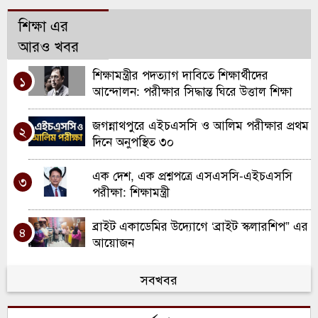
শিক্ষা এর
আরও খবর
শিক্ষামন্ত্রীর পদত্যাগ দাবিতে শিক্ষার্থীদের
১
আন্দোলন: পরীক্ষার সিদ্ধান্ত ঘিরে উত্তাল শিক্ষা
অঙ্গন
জগন্নাথপুরে এইচএসসি ও আলিম পরীক্ষার প্রথম
২
দিনে অনুপস্থিত ৩০
এক দেশ, এক প্রশ্নপত্রে এসএসসি-এইচএসসি
৩
পরীক্ষা: শিক্ষামন্ত্রী
ব্রাইট একাডেমির উদ্যোগে ‘ব্রাইট স্কলারশিপ” এর
৪
আয়োজন
কুলাউড়ায় জয়পাশা সরকারি প্রাঃ বিঃ বিশ্ব শিক্ষক
সবখবর
৫
দিবসে গুণীজন সংবর্ধিত