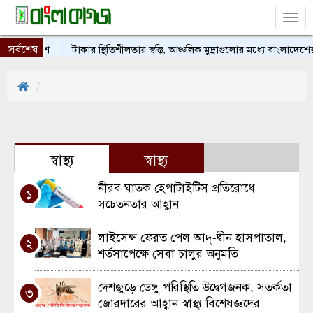
Tog
nav
সর্বশেষ
উট বাংলাদেশ
টাকার স্থিতিশীলতায় স্বস্তি, আঞ্চলিক মুদ্রাগুলোর মধ্যে বাংলাদেশের
স্বাস্থ্য
স্বাস্থ্য
নীরব ঘাতক হেপাটাইটিস প্রতিরোধে
১
সচেতনতার আহ্বান
লাইসেন্স ফেরত পেল আদ্-দ্বীন হাসপাতাল,
২
শর্তসাপেক্ষে সেবা চালুর অনুমতি
দেশজুড়ে ডেঙ্গু পরিস্থিতি উদ্বেগজনক, সতর্কতা
৩
জোরদারের আহ্বান স্বাস্থ্য বিশেষজ্ঞদের