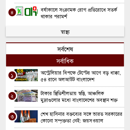
বর্ষাকালে সংক্রামক রোগ প্রতিরোধে সতর্ক
৪
থাকার পরামর্শ
আদ-দিন হাসপাতালে ছয় নবজাতকের মৃত্যু:
স্বাস্থ্য
৫
সন্দেহে কারিগরি ত্রুটি
সর্বশেষ
কুলাউড়ায় ৪৫ হাজার শিশুকে খাওয়ানো হবে
৬
ভিটামিন ‘এ’ প্লাস ক্যাপসুল
সর্বাধিক
অস্ট্রেলিয়ার বিপক্ষে টেস্টের আগে বড় ধাক্কা,
১
৫৪ রানে অলআউট বাংলাদেশ
টাকার স্থিতিশীলতায় স্বস্তি, আঞ্চলিক
২
মুদ্রাগুলোর মধ্যে বাংলাদেশের অবস্থান শক্ত
শেখ হাসিনার বক্তব্যের সঙ্গে ভারত সরকারের
৩
কোনো সম্পৃক্ততা নেই: জয়সওয়াল