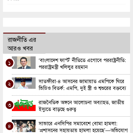
রাজনীতি এর
আরও খবর
‘বাংলাদেশ ফার্স্ট’ নীতিতে এগোবে পররাষ্ট্রনীতি:
১
পররাষ্ট্রমন্ত্রী খলিলুর রহমান
সাতক্ষীরা-৪ আসনের জামায়াত এমপিকে ঘিরে
২
ভিডিও বিতর্ক: এমপি, দুই স্ত্রী ও শ্বশুরের বক্তব্যে
যা জানা গেছে
রাজনৈতিক অঙ্গনে আলোচনা অব্যাহত, জাতীয়
৩
ইস্যুতে বাড়ছে গুরুত্ব
সাভারে এনসিপির সমাবেশে বোমা হামলা:
৪
‘প্রশাসনের সহায়তায় হামলা হয়েছে’—অভিযোগ