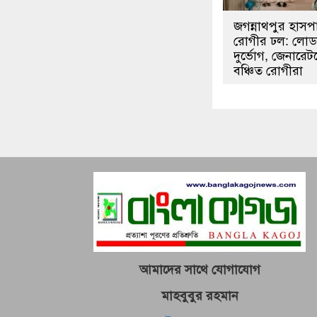
জগন্নাথপুর হাস
রোগীর ঢল: লোড
দুর্ভোগ, জেনারেট
বঞ্চিত রোগীরা
আমাদের সাথে যোগাযোগ
মাহবুবুর রহমান