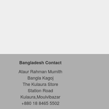
Bangladesh Contact
Ataur Rahman Mumith
Bangla Kagoj
The Kulaura Store
Station Road
Kulaura,Moulvibazar
+880 18 8465 5502