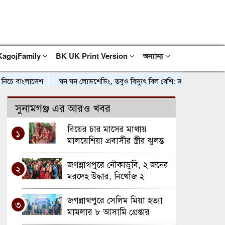
KagojFamily
BK UK Print Version
অন্যান্য
ে বাংলাদেশ
ঘন ঘন লোডশেডিং, তবুও বিদ্যুৎ বিল বেশি: জনজীবনে বাড়ছে দুর্
সুনামগঞ্জ এর আরও খবর
বিয়ের চার মাসের মাথায়
১
মালয়েশিয়া প্রবাসীর স্ত্রীর ঝুলন্ত
মরদেহ উদ্ধার
জগন্নাথপুরে নৌকাডুবি, ২ জনের
২
মরদেহ উদ্ধার, নিখোঁজ ২
জগন্নাথপুরে সেলিম মিয়া হত্যা
৩
মামলার ৮ আসামি গ্রেপ্তার