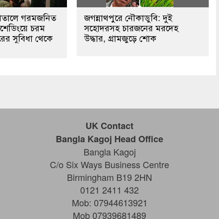
পাতালে গরমজনিত
জগন্নাথপুরে নৌকাডুবি: দুই
শেডিংয়ে চরম
সহোদরসহ চারজনের মরদেহ
রের সুবিধা থেকে
উদ্ধার, গ্রামজুড়ে শোক
UK Contact
Bangla Kagoj Head Office
Bangla Kagoj
C/o Six Ways Business Centre
Birmingham B19 2HN
0121 2411 432
Mob: 07944613921
Mob 07939681489