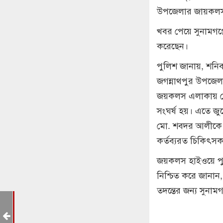
উপজেলার জায়কলস 
খবর পেয়ে সুনামগঞ্
করেছেন।
পুলিশ জানায়, শনিব
জগন্নাথপুর উপজেলা
জয়কলস এলাকায় পৌ
সংঘর্ষ হয়। এতে জু
মো. শবদর আলীকে স
কর্তব্যরত চিকিৎস
জয়কলস হাইওয়ে পুলিশ
নিশ্চিত করে জানা
তদন্তের জন্য সুনা
াক