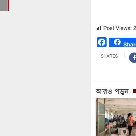
হের
Post Views:
Faceb
Shar
SHARES
আরও পড়ুন