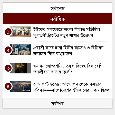
সর্বশেষ
রচডেল আনজুমানে আল ইসলাহ’র বার্ষিক
৬
সাধারণ সভা ও নির্বাচন
সর্বাধিক
স্কুল ইন্সপেকশনে অসাধারণ স্বীকৃতি ; দারুল
ইউকের সলফোর্ডে দারুল কিরাত মজিদিয়া
৭
১
হাদিস লতিফিয়ার ঐতিহাসিক সাফল্য উদযাপন
ফুলতলী ট্রাস্টের নতুন শাখার উদ্বোধন
স্পোর্টস টু ওয়ার্ক প্রেসেন্ট ইউ বি এ স্যাটেলাইট
প্রবাসী আয়ে টানা দ্বিতীয় মাসেও ৩ বিলিয়ন
৮
২
ব্যাডমিন্টন টুর্নামেন্ট অনুষ্ঠিত
ডলারের নিচে বাংলাদেশ
ওয়ালসালে ন্যাশনাল ডাবল ক্যারম
ঘন ঘন লোডশেডিং, তবুও বিদ্যুৎ বিল বেশি:
৯
৩
টুর্নামেন্ট-২০২৬
জনজীবনে বাড়ছে দুর্ভোগ
ইউনাইটেড ব্যাডমমিন্ট ক্লাব বার্মিংহামের দ্বৈত
৫ আগস্ট ২০২৪: আন্দোলন থেকে ক্ষমতার
১০
৪
ব্যাডমিন্টন প্রতিযোগিতা
পরিবর্তন—বাংলাদেশের ইতিহাসের এক সন্ধিক্ষণ
হবিগঞ্জে জুলাই গণঅভ্যুত্থান উপলক্ষে শিশুদের
সর্বশেষ
৫
চিত্র প্রদর্শনী