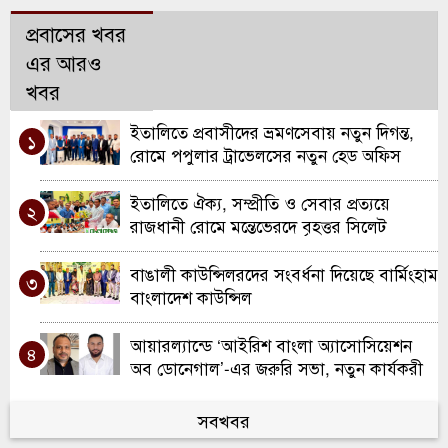
প্রবাসের খবর
এর আরও
খবর
ইতালিতে প্রবাসীদের ভ্রমণসেবায় নতুন দিগন্ত,
১
রোমে পপুলার ট্রাভেলসের নতুন হেড অফিস
উদ্বোধন
ইতালিতে ঐক্য, সম্প্রীতি ও সেবার প্রত্যয়ে
২
রাজধানী রোমে মন্তেভেরদে বৃহত্তর সিলেট
সমিতির যাত্রা
বাঙালী কাউন্সিলরদের সংবর্ধনা দিয়েছে বার্মিংহাম
৩
বাংলাদেশ কাউন্সিল
আয়ারল্যান্ডে ‘আইরিশ বাংলা অ্যাসোসিয়েশন
৪
অব ডোনেগাল’-এর জরুরি সভা, নতুন কার্যকরী
কমিটি ঘোষণা
ওয়ালসলে কিরণ বালতির উদ্যোগে কাউন্সিলর
সবখবর
৫
দিলু মিয়াকে সংবর্ধনা