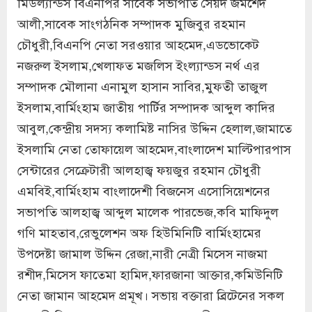
মিডল্যান্ডস বিএনপির সাবেক সভাপতি সৈয়দ জমশেদ
আলী,সাবেক সাংগঠনিক সম্পাদক মুজিবুর রহমান
চৌধুরী,বিএনপি নেতা সরওয়ার আহমেদ,এডভোকেট
নজরুল ইসলাম,খেলাফত মজলিস ইংল্যান্ডস নর্থ এর
সম্পাদক মৌলানা এনামুল হাসান সাবির,মুফতী তাজুল
ইসলাম,বার্মিংহাম জাতীয় পার্টির সম্পাদক আব্দুল কাদির
আবুল,কেন্দ্রীয় সদস্য কলামিষ্ট নাসির উদ্দিন হেলাল,জামাতে
ইসলামি নেতা তোফায়েল আহমেদ,বাংলাদেশ মাল্টিপারপাস
সেন্টারের সেক্রেটারী আলহাজ্ব ফয়জুর রহমান চৌধুরী
এমবিই,বার্মিংহাম বাংলাদেশী বিজনেস এসোসিয়েশনের
সভাপতি আলহাজ্ব আব্দুল মালেক পারভেজ,কবি মাফিদুল
গণি মাহতাব,রেভুলেশন অফ হিউমিনিটি বার্মিংহামের
উপদেষ্টা জামাল উদ্দিন রেজা,নারী নেত্রী মিসেস নাজমা
রশীদ,মিসেস ফাতেমা হামিদ,ফারজানা আক্তার,কমিউনিটি
নেতা জামান আহমেদ প্রমূখ। সভায় বক্তারা ব্রিটেনের সকল