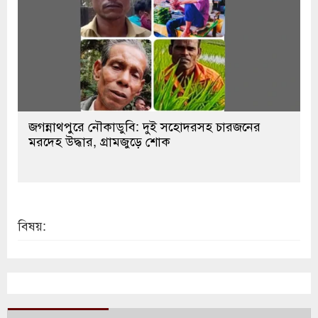
জগন্নাথপুরে নৌকাডুবি: দুই সহোদরসহ চারজনের
মরদেহ উদ্ধার, গ্রামজুড়ে শোক
বিষয়: