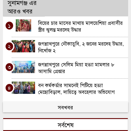
সুনামগঞ্জ এর
আরও খবর
বিয়ের চার মাসের মাথায় মালয়েশিয়া প্রবাসীর
১
স্ত্রীর ঝুলন্ত মরদেহ উদ্ধার
জগন্নাথপুরে নৌকাডুবি, ২ জনের মরদেহ উদ্ধার,
২
নিখোঁজ ২
জগন্নাথপুরে সেলিম মিয়া হত্যা মামলার ৮
৩
আসামি গ্রেপ্তার
বন কর্মকর্তার সামনেই পিটিয়ে হত্যা
৪
মেছোবিড়াল, দায়িত্বে অবহেলার অভিযোগ
জগন্নাথপুর পৌরসভার ২২ কোটি ৫০ লাখ টাকার
সবখবর
৫
বাজেট পেশ
সর্বশেষ
জগন্নাথপুরে দুই মাদকসেবীকে কারাদণ্ড, ৫
৬