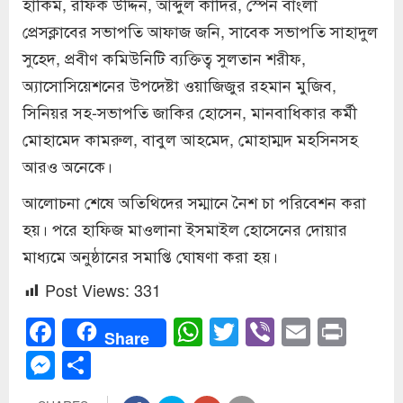
হাকিম, রফিক উদ্দিন, আব্দুল কাদির, স্পেন বাংলা
প্রেসক্লাবের সভাপতি আফাজ জনি, সাবেক সভাপতি সাহাদুল
সুহেদ, প্রবীণ কমিউনিটি ব্যক্তিত্ব সুলতান শরীফ,
অ্যাসোসিয়েশনের উপদেষ্টা ওয়াজিজুর রহমান মুজিব,
সিনিয়র সহ-সভাপতি জাকির হোসেন, মানবাধিকার কর্মী
মোহামেদ কামরুল, বাবুল আহমেদ, মোহাম্মদ মহসিনসহ
আরও অনেকে।
আলোচনা শেষে অতিথিদের সম্মানে নৈশ চা পরিবেশন করা
হয়। পরে হাফিজ মাওলানা ইসমাইল হোসেনের দোয়ার
মাধ্যমে অনুষ্ঠানের সমাপ্তি ঘোষণা করা হয়।
Post Views:
331
Facebook
WhatsApp
Twitter
Viber
Email
Prin
Share
Messenger
Share