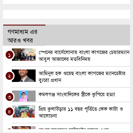
গণমাধ্যম এর
আরও খবর
স্পেনের বার্সেলোনায় বাংলা কাগজের চেয়ারম্যান
১
আবুল আজাদের মতবিনিময়
আমিনুল হক ওয়েছ বাংলা কাগজের ম্যানচেষ্টার
২
ব্যুরো প্রধান
কমলগঞ্জ সাংবাদিকের স্ত্রীকে কুপিয়ে হত্যা
৩
প্রিয় কুলাউড়ার ১১ বছর পূর্তিতে কেক কাটা ও
৪
আলোচনা
বাংলা কাগজের ডাইরেক্টর মামুন এখন
৫