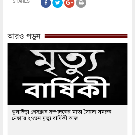
SHARES
আরও পড়ুন
কুলাউড়া প্রেসক্লাব সম্পাদকের মাতা সৈয়দা সমরুন
নেছা”র ২৭তম মৃত্যু বার্ষিকী আজ