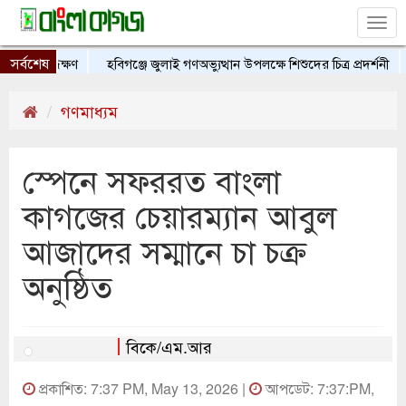
Tog
nav
সর্বশেষ
ক সন্ধিক্ষণ
হবিগঞ্জে জুলাই গণঅভ্যুত্থান উপলক্ষে শিশুদের চিত্র প্রদর্শনী
ক
গণমাধ্যম
স্পেনে সফররত বাংলা
কাগজের চেয়ারম্যান আবুল
আজাদের সম্মানে চা চক্র
অনুষ্ঠিত
বিকে/এম.আর
প্রকাশিত: 7:37 PM, May 13, 2026 |
আপডেট: 7:37:PM,