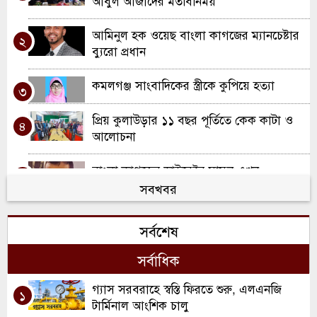
আবুল আজাদের মতবিনিময়
আমিনুল হক ওয়েছ বাংলা কাগজের ম্যানচেষ্টার
২
ব্যুরো প্রধান
কমলগঞ্জ সাংবাদিকের স্ত্রীকে কুপিয়ে হত্যা
৩
প্রিয় কুলাউড়ার ১১ বছর পূর্তিতে কেক কাটা ও
৪
আলোচনা
বাংলা কাগজের ডাইরেক্টর মামুন এখন
৫
বাংলাদেশে
সবখবর
‘বাংলা কাগজ’র সিলেট প্রতিনিধি হলেন
৬
সর্বশেষ
সাংবাদিক খায়ের
সর্বাধিক
বিবিসি সংবাদ পাঠক জর্জ আলাগিয়া ওবিই -এর
৭
মৃত্যু। বাংলা কাগজের শোক প্রকাশ
গ্যাস সরবরাহে স্বস্তি ফিরতে শুরু, এলএনজি
১
টার্মিনাল আংশিক চালু