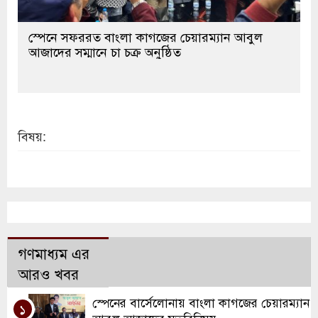
স্পেনে সফররত বাংলা কাগজের চেয়ারম্যান আবুল
আজাদের সম্মানে চা চক্র অনুষ্ঠিত
বিষয়:
গণমাধ্যম এর
আরও খবর
স্পেনের বার্সেলোনায় বাংলা কাগজের চেয়ারম্যান
১