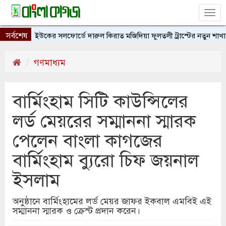
Tog
nav
সর্বশেষ
ইউকের সলফোর্ডে দারুল কিরাত মজিদিয়া ফুলতলী ট্রাস্টের নতুন শাখার উদ
গণমাধ্যম
বার্মিংহাম সিটি কাউন্সিলের
লর্ড মেয়রের সম্মাননা স্মারক
পেলেন বাংলা কাগজের
বার্মিংহাম ব্যুরো চিফ জয়নাল
ইসলাম
অনুষ্ঠানে বার্মিংহামের লর্ড মেয়র জাফর ইকবাল এমবিই এই
সম্মাননা স্মারক ও ক্রেস্ট প্রদান করেন।