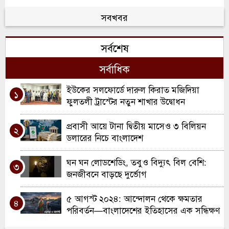
বিশ্বকাপ ফাইনালে আর্জেন্টিনা-স্পেন: টানা
সবখবর
৫
দ্বিতীয়বার শিরোপার লড়াইয়ে আলবিসেলেস্তেরা
সর্বশেষ
বিশ্বকাপে সেমিফাইনালের উত্তেজনা, শিরোপার
৬
লড়াইয়ে মুখোমুখি চার পরাশক্তি
সর্বাধিক
বাংলাদেশের সামনে হোয়াইটওয়াশ এড়ানোর
ইউকের সলফোর্ডে দারুল কিরাত মজিদিয়া
৭
১
শেষ সুযোগ
ফুলতলী ট্রাস্টের নতুন শাখার উদ্বোধন
নতুন মৌসুমকে সামনে রেখে প্রস্তুতিতে ব্যস্ত
প্রবাসী আয়ে টানা দ্বিতীয় মাসেও ৩ বিলিয়ন
৮
২
ফুটবল ক্লাবগুলো
ডলারের নিচে বাংলাদেশ
ম্যাচটি সাজানো ছিল’—আর্জেন্টিনার কাছে
ঘন ঘন লোডশেডিং, তবুও বিদ্যুৎ বিল বেশি:
৯
৩
নাটকীয় হারের পর কান্নায় ভেঙে পড়ে রেফারিকে
জনজীবনে বাড়ছে দুর্ভোগ
দুষলেন মোস্তফা জিকো
আর্লিং হলান্ডের বিলাসী জীবন, কোটি টাকার
৫ আগস্ট ২০২৪: আন্দোলন থেকে ক্ষমতার
১০
৪
গাড়ি, ফিটনেস রহস্য ও প্রেম—জেনে নিন
পরিবর্তন—বাংলাদেশের ইতিহাসের এক সন্ধিক্ষণ
নরওয়ের গোলমেশিনের অজানা গল্প