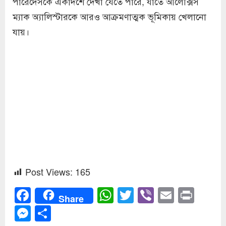
পারেদেসকে একাদশে দেখা যেতে পারে, যাতে আলেক্সিস
ম্যাক অ্যালিস্টারকে আরও আক্রমণাত্মক ভূমিকায় খেলানো
যায়।
Post Views:
165
Facebook
WhatsApp
Twitter
Viber
Email
Prin
Share
Messenger
Share