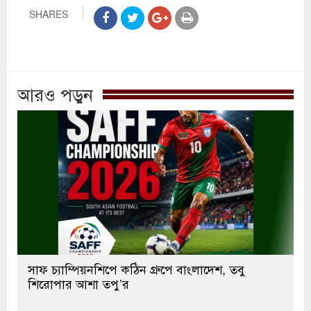
SHARES
আরও পড়ুন
সাফ চ্যাম্পিয়নশিপে কঠিন গ্রুপে বাংলাদেশ, তবু
শিরোপার আশা তপু’র