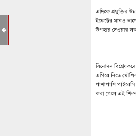
এদিকে প্রযুক্তির উন
ইফেক্টের মানও আগে
স্ত
উপহার দেওয়ার লক্ষ্য
র
বিনোদন বিশ্লেষকদে
এগিয়ে নিতে মৌলিক গ
পাশাপাশি পাইরেসি 
করা গেলে এই শিল্প