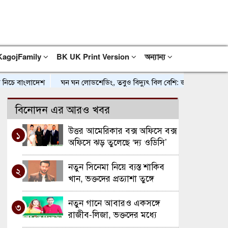
KagojFamily
BK UK Print Version
অন্যান্য
বাংলাদেশ
ঘন ঘন লোডশেডিং, তবুও বিদ্যুৎ বিল বেশি: জনজীবনে বাড়ছে দুর্ভো
বিনোদন এর আরও খবর
উত্তর আমেরিকার বক্স অফিসে বক্স
১
অফিসে ঝড় তুলেছে ‘দ্য ওডিসি’
নতুন সিনেমা নিয়ে ব্যস্ত শাকিব
২
খান, ভক্তদের প্রত্যাশা তুঙ্গে
নতুন গানে আবারও একসঙ্গে
৩
রাজীব-লিজা, ভক্তদের মধ্যে
উচ্ছ্বাস