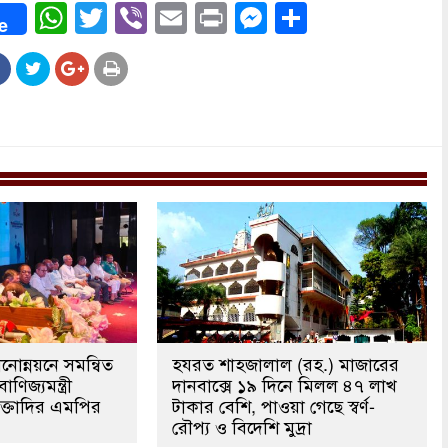
ook
WhatsApp
Twitter
Viber
Email
Print
Messenger
Share
e
ানোন্নয়নে সমন্বিত
হযরত শাহজালাল (রহ.) মাজারের
ণিজ্যমন্ত্রী
দানবাক্সে ১৯ দিনে মিলল ৪৭ লাখ
ুক্তাদির এমপির
টাকার বেশি, পাওয়া গেছে স্বর্ণ-
রৌপ্য ও বিদেশি মুদ্রা