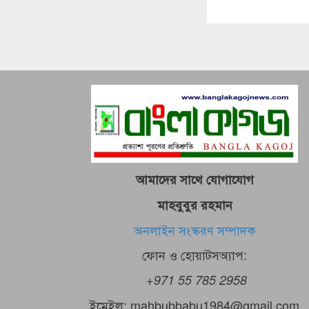
আমাদের সাথে যোগাযোগ
মাহবুবুর রহমান
অনলাইন সংস্করণ সম্পাদক
ফোন ও হোয়াটসঅ্যাপ:
+971 55 785 2958
ইমেইল: mahbubbabu1984@gmail.com