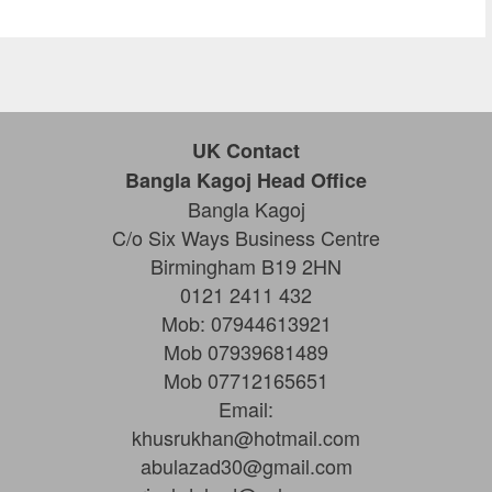
UK Contact
Bangla Kagoj Head Office
Bangla Kagoj
C/o Six Ways Business Centre
Birmingham B19 2HN
0121 2411 432
Mob: 07944613921
Mob 07939681489
Mob 07712165651
Email:
khusrukhan@hotmail.com
abulazad30@gmail.com