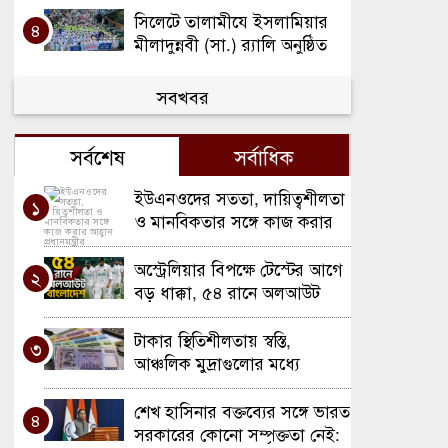
হকের স্ত্রী
সিলেটে তালামীযে ইসলামিয়ার
৪
মীলাদুন্নবী (সা.) র‌্যালি অনুষ্ঠিত
ব্রিটেনের মন্ত্রী হলেন বিশ্বনাথের
সবখবর
৫
রুশনারা আলী
সর্বশেষ
সর্বাধিক
সিলেট নগরকে আগাম বন্যার
৬
কবল থেকে রক্ষা করতে সুরমা নদী
ইউএনওদের সততা, দায়িত্বশীলতা
১
ড্রেজিং করা হবে : পানি সম্পদ
ও মানবিকতার সঙ্গে কাজ করার
প্রতিমন্ত্রী
দুর্নীতির অভিযোগে এবার
৭
আহ্বান প্রধানমন্ত্রীর
বিশ্বনাথে মাদ্রাসা অধ্যক্ষের
অস্ট্রেলিয়ার বিপক্ষে টেস্টের আগে
২
এমপিও বন্ধ !
বড় ধাক্কা, ৫৪ রানে অলআউট
দক্ষিণ সুরমার মসজিদে ইফতার
৮
বাংলাদেশ
মাহফিলে মিনারেল পানি দিলেন
টাকার স্থিতিশীলতায় স্বস্তি,
৩
সাংবাদিক জাবেদ আহমদ
আঞ্চলিক মুদ্রাগুলোর মধ্যে
বিশ্বনাথ উপজেলা নির্বাচনে
৯
বাংলাদেশের অবস্থান শক্ত
চেয়ারম্যান পদে লড়তে চান
শেখ হাসিনার বক্তব্যের সঙ্গে ভারত
৪
আ’লীগ নেতা চেরাগ
সরকারের কোনো সম্পৃক্ততা নেই:
শিক্ষাক্ষেত্রে বিশ্বনাথকে এগিয়ে