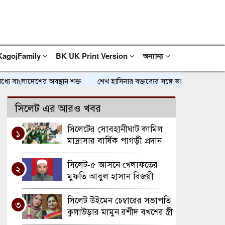
KagojFamily
BK UK Print Version
অন্যান্য
ে বাংলাদেশের অবস্থান শক্ত
শেখ হাসিনার বক্তব্যের সঙ্গে ভারত সরকারের কোনো
সিলেট এর আরও খবর
সিলেটের সোবহানীঘাট কামিল
১
মাদ্রাসার বার্ষিক পাগড়ী প্রদান
সিলেট-৫ আসনে খেলাফতের
২
মুফতি আবুল হাসান বিজয়ী
সিলেট উইমেন চেম্বারের সভাপতি
৩
কুলাউড়ার মামুন রশীদ বখশের স্ত্রী
শম্পা, পরিচালক হলেন আরিফুল