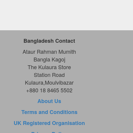
Bangladesh Contact
Ataur Rahman Mumith
Bangla Kagoj
The Kulaura Store
Station Road
Kulaura,Moulvibazar
+880 18 8465 5502
About Us
Terms and Conditions
UK Registered Organisation