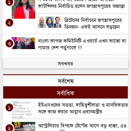
১
কাউন্সিলর নির্বাচিত হলেন জগন্নাথপুরের অজান্তা
ব্রিটেনের নির্বাচনে জগন্নাথপুরের
২
তিনজন- একই আসনে লড়ছেন
প্রাক্তন স্বামী-স্ত্রী
বাংলা কাগজ কমিউনিটি এওয়ার্ড এখন ভাস্কো দা
৩
গামার দেশ পর্তুগালে !!!
সবখবর
সর্বশেষ
সর্বাধিক
ইউএনওদের সততা, দায়িত্বশীলতা ও মানবিকতার
১
সঙ্গে কাজ করার আহ্বান প্রধানমন্ত্রীর
অস্ট্রেলিয়ার বিপক্ষে টেস্টের আগে বড় ধাক্কা, ৫৪
২