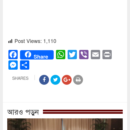
Post Views:
1,110
Facebook
WhatsApp
Twitter
Viber
Email
Prin
Share
Messenger
Share
SHARES
আরও পড়ুন