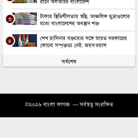
রানে অলআউট বাংলাদেশ
টাকার স্থিতিশীলতায় স্বস্তি, আঞ্চলিক মুদ্রাগুলোর
৩
মধ্যে বাংলাদেশের অবস্থান শক্ত
শেখ হাসিনার বক্তব্যের সঙ্গে ভারত সরকারের
৪
কোনো সম্পৃক্ততা নেই: জয়সওয়াল
বাংলাদেশে ফিরে বিচার মোকাবিলায় প্রস্তুত
সর্বশেষ
৫
সাকিব আল হাসান, চান নিরাপত্তার নিশ্চয়তা
বার্সেলোনায় কাতালোনিয়া বিএনপির সংবর্ধনা:
৬
দুই সংসদ সদস্যের কনস্যুলেট স্থাপনের আশ্বাস
গ্যাস সরবরাহে স্বস্তি ফিরতে শুরু, এলএনজি
©২০২৬ বাংলা কাগজ — সর্বস্বত্ব সংরক্ষিত
৭
টার্মিনাল আংশিক চালু
ইউকের সলফোর্ডে দারুল কিরাত মজিদিয়া
৮
ফুলতলী ট্রাস্টের নতুন শাখার উদ্বোধন