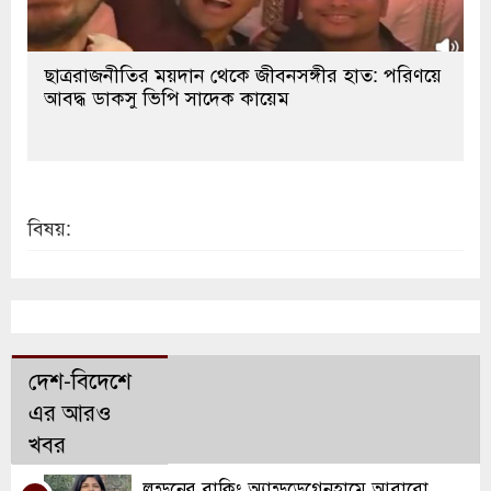
ছাত্ররাজনীতির ময়দান থেকে জীবনসঙ্গীর হাত: পরিণয়ে
আবদ্ধ ডাকসু ভিপি সাদেক কায়েম
বিষয়:
দেশ-বিদেশে
এর আরও
খবর
লন্ডনের বাকিং অ্যান্ডডেগেনহামে আবারো