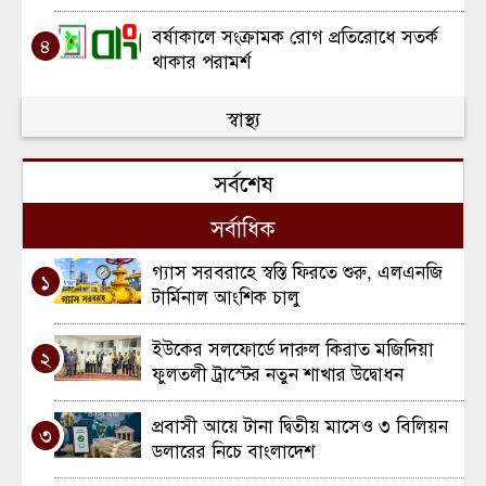
বর্ষাকালে সংক্রামক রোগ প্রতিরোধে সতর্ক
৪
থাকার পরামর্শ
আদ-দিন হাসপাতালে ছয় নবজাতকের মৃত্যু:
স্বাস্থ্য
৫
সন্দেহে কারিগরি ত্রুটি
সর্বশেষ
কুলাউড়ায় ৪৫ হাজার শিশুকে খাওয়ানো হবে
৬
ভিটামিন ‘এ’ প্লাস ক্যাপসুল
সর্বাধিক
গ্যাস সরবরাহে স্বস্তি ফিরতে শুরু, এলএনজি
১
টার্মিনাল আংশিক চালু
ইউকের সলফোর্ডে দারুল কিরাত মজিদিয়া
২
ফুলতলী ট্রাস্টের নতুন শাখার উদ্বোধন
প্রবাসী আয়ে টানা দ্বিতীয় মাসেও ৩ বিলিয়ন
৩
ডলারের নিচে বাংলাদেশ