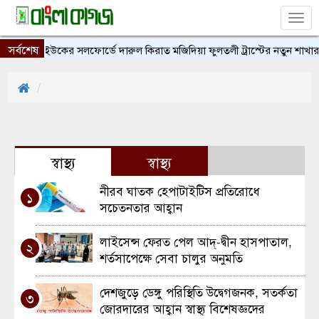
Tog
nav
সর্বশেষ
ইউকের সলফোর্ডে দারুল কিরাত মজিদিয়া ফুলতলী ট্রাস্টের নতুন শাখার 
স্বাস্থ্য
স্বাস্থ্য
নীরব ঘাতক হেপাটাইটিস প্রতিরোধে
১
সচেতনতার আহ্বান
লাইসেন্স ফেরত পেল আদ্-দ্বীন হাসপাতাল,
২
শর্তসাপেক্ষে সেবা চালুর অনুমতি
দেশজুড়ে ডেঙ্গু পরিস্থিতি উদ্বেগজনক, সতর্কতা
৩
জোরদারের আহ্বান স্বাস্থ্য বিশেষজ্ঞদের