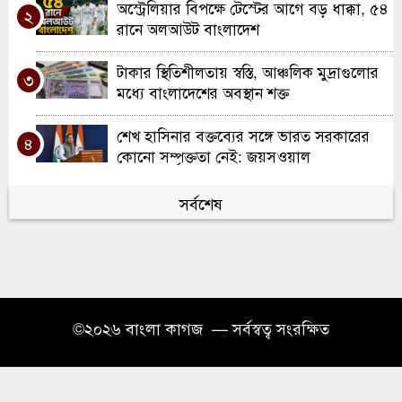
অস্ট্রেলিয়ার বিপক্ষে টেস্টের আগে বড় ধাক্কা, ৫৪
২
রানে অলআউট বাংলাদেশ
টাকার স্থিতিশীলতায় স্বস্তি, আঞ্চলিক মুদ্রাগুলোর
৩
মধ্যে বাংলাদেশের অবস্থান শক্ত
শেখ হাসিনার বক্তব্যের সঙ্গে ভারত সরকারের
৪
কোনো সম্পৃক্ততা নেই: জয়সওয়াল
বাংলাদেশে ফিরে বিচার মোকাবিলায় প্রস্তুত
সর্বশেষ
৫
সাকিব আল হাসান, চান নিরাপত্তার নিশ্চয়তা
বার্সেলোনায় কাতালোনিয়া বিএনপির সংবর্ধনা:
৬
দুই সংসদ সদস্যের কনস্যুলেট স্থাপনের আশ্বাস
গ্যাস সরবরাহে স্বস্তি ফিরতে শুরু, এলএনজি
©২০২৬ বাংলা কাগজ — সর্বস্বত্ব সংরক্ষিত
৭
টার্মিনাল আংশিক চালু
ইউকের সলফোর্ডে দারুল কিরাত মজিদিয়া
৮