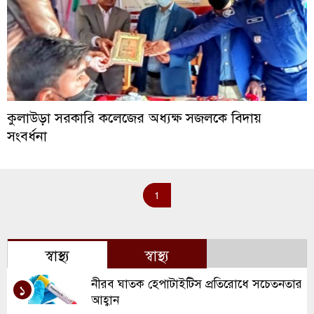
কুলাউড়া সরকারি কলেজের অধ্যক্ষ সজলকে বিদায়
সংবর্ধনা
1
স্বাস্থ্য
স্বাস্থ্য
নীরব ঘাতক হেপাটাইটিস প্রতিরোধে সচেতনতার
১
আহ্বান