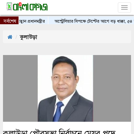
Tog
nav
সর্বশেষ
্বান প্রধানমন্ত্রীর
অস্ট্রেলিয়ার বিপক্ষে টেস্টের আগে বড় ধাক্কা, ৫৪ রা
কুলাউড়া
কুলাউড়া পৌরসভা নির্বাচনে মেয়র পদে