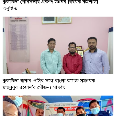
কুলাউড়া পৌরসভায় প্রকল্প উন্নয়ন বিষয়ক কর্মশালা
অনুষ্ঠিত
কুলাউড়া থানার ওসির সঙ্গে বাংলা কাগজ সমন্বয়ক
মাহবুবুর রহমান’র সৌজন্য সাক্ষাৎ