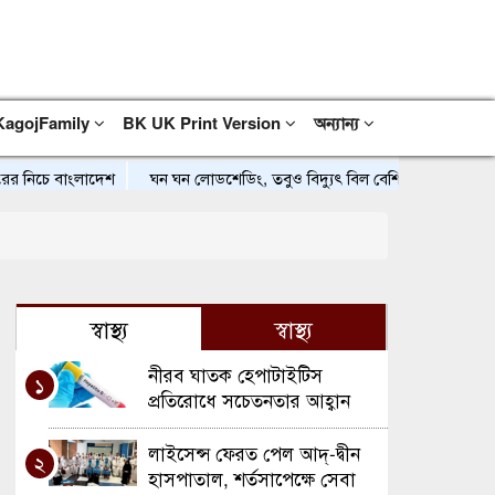
KagojFamily
BK UK Print Version
অন্যান্য
 নিচে বাংলাদেশ
ঘন ঘন লোডশেডিং, তবুও বিদ্যুৎ বিল বেশি: জনজীবনে বাড়ছে 
স্বাস্থ্য
স্বাস্থ্য
নীরব ঘাতক হেপাটাইটিস
১
প্রতিরোধে সচেতনতার আহ্বান
লাইসেন্স ফেরত পেল আদ্-দ্বীন
২
হাসপাতাল, শর্তসাপেক্ষে সেবা