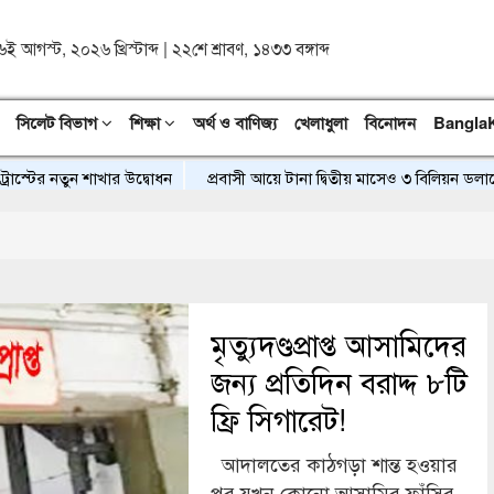
৬ই আগস্ট, ২০২৬ খ্রিস্টাব্দ
|
২২শে শ্রাবণ, ১৪৩৩ বঙ্গাব্দ
সিলেট বিভাগ
শিক্ষা
অর্থ ও বাণিজ্য
খেলাধুলা
বিনোদন
Bangla
টের নতুন শাখার উদ্বোধন
প্রবাসী আয়ে টানা দ্বিতীয় মাসেও ৩ বিলিয়ন ডলারের
মৃত্যুদণ্ডপ্রাপ্ত আসামিদের
জন্য প্রতিদিন বরাদ্দ ৮টি
ফ্রি সিগারেট!
আদালতের কাঠগড়া শান্ত হওয়ার
পর যখন কোনো আসামির ফাঁসির