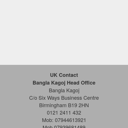
UK Contact
Bangla Kagoj Head Office
Bangla Kagoj
C/o Six Ways Business Centre
Birmingham B19 2HN
0121 2411 432
Mob: 07944613921
Mob 07939681489