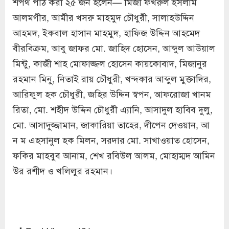
শপথ পাঠ করা ২৫ জন হলেন— মির্জা ফখরুল ইসলাম
আলমগীর, আমীর খসরু মাহমুদ চৌধুরী, সালাহউদ্দিন
আহমদ, ইকবাল হাসান মাহমুদ, হাফিজ উদ্দিন আহমেদ
বীরবিক্রম, আবু জাফর মো. জাহিদ হোসেন, আব্দুল আউয়াল
মিন্টু, কাজী শাহ মোফাজ্জল হোসেন কায়কোবাদ, মিজানুর
রহমান মিনু, নিতাই রায় চৌধুরী, খন্দকার আব্দুল মুক্তাদির,
আরিফুল হক চৌধুরী, জহির উদ্দিন স্বপন, আফরোজা খানম
রিতা, মো. শহীদ উদ্দিন চৌধুরী এ্যানি, আসাদুল হাবিব দুলু,
মো. আসাদুজ্জামান, জাকারিয়া তাহের, দীপেন দেওয়ান, আ
ন ম এহসানুল হক মিলন, সরদার মো. সাখাওয়াত হোসেন,
ফকির মাহবুব আনাম, শেখ রবিউল আলম, মোহাম্মদ আমিন
উর রশীদ ও খলিলুর রহমান।