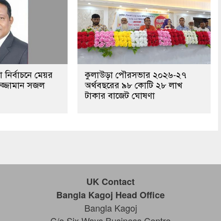
নির্বাচনে মেয়র
কুলাউড়া পৌরসভার ২০২৬-২৭
জ্জামান সজল
অর্থবছরের ৯৮ কোটি ২৮ লাখ
টাকার বাজেট ঘোষণা
UK Contact
Bangla Kagoj Head Office
Bangla Kagoj
C/o Six Ways Business Centre