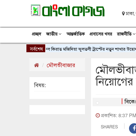
ঢাকা,
প্রচ্ছদ
জাতীয়
আন্তর্জাতিক
প্রবাসের খবর
রাজনীতি
সর্বশেষ
ের সলফোর্ডে দারুল কিরাত মজিদিয়া ফুলতলী ট্রাস্টের নতুন শাখার উদ্বোধন
মৌলভীবাজার
মৌলভীবাজা
নিয়োগের ব
বিষয়:
বিকে
প্রকাশিত: 8:37 P
SHARES