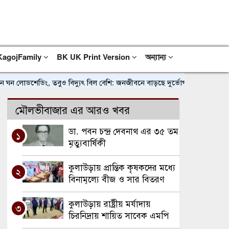
KagojFamily
BK UK Print Version
অন্যান্য
ডশেডিং, তবুও বিদ্যুৎ বিল বেশি: জনজীবনে বাড়ছে দুর্ভোগ
৫ আগস্ট ২০২৪: 
মৌলভীবাজার এর আরও খবর
ডা. পবন চন্দ্র দেবনাথ এর ৩৫ তম
১
মৃত্যুবার্ষিকী
কুলাউড়ায় প্রান্তিক কৃষকদের মধ্যে
২
বিনামূল্যে বীজ ও সার বিতরণ
কর্মসূচির শুভ উদ্বোধন
কুলাউড়ায় রাষ্ট্রীয় মর্যাদায়
৩
চিরনিদ্রায় শায়িত সাবেক এমপি
আব্দুল মতিন