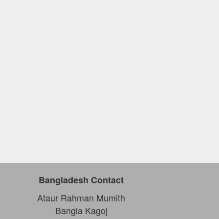
Bangladesh Contact
Ataur Rahman Mumith
Bangla Kagoj