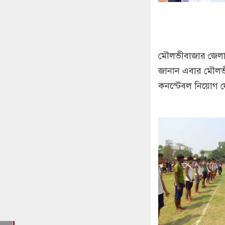
মৌলভীবাজার জেলার
জানান এবার মৌলভ
কনস্টেবল নিয়োগ দ