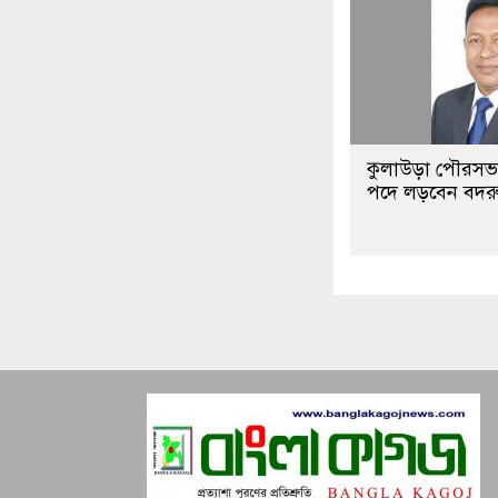
কুলাউড়া পৌরসভা 
পদে লড়বেন বদরু