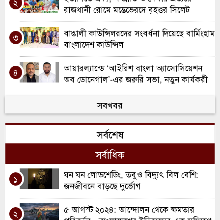
২
রাজধানী রোমে মন্তেভেরদে বৃহত্তর সিলেট
সমিতির যাত্রা
বাঙালী কাউন্সিলরদের সংবর্ধনা দিয়েছে বার্মিংহাম
৩
বাংলাদেশ কাউন্সিল
আয়ারল্যান্ডে ‘আইরিশ বাংলা অ্যাসোসিয়েশন
৪
অব ডোনেগাল’-এর জরুরি সভা, নতুন কার্যকরী
কমিটি ঘোষণা
ওয়ালসলে কিরণ বালতির উদ্যোগে কাউন্সিলর
সবখবর
৫
দিলু মিয়াকে সংবর্ধনা
সর্বশেষ
রচডেল আনজুমানে আল ইসলাহ’র বার্ষিক
৬
সাধারণ সভা ও নির্বাচন
সর্বাধিক
স্কুল ইন্সপেকশনে অসাধারণ স্বীকৃতি ; দারুল
ঘন ঘন লোডশেডিং, তবুও বিদ্যুৎ বিল বেশি:
৭
১
হাদিস লতিফিয়ার ঐতিহাসিক সাফল্য উদযাপন
জনজীবনে বাড়ছে দুর্ভোগ
স্পোর্টস টু ওয়ার্ক প্রেসেন্ট ইউ বি এ স্যাটেলাইট
৫ আগস্ট ২০২৪: আন্দোলন থেকে ক্ষমতার
৮
২
ব্যাডমিন্টন টুর্নামেন্ট অনুষ্ঠিত