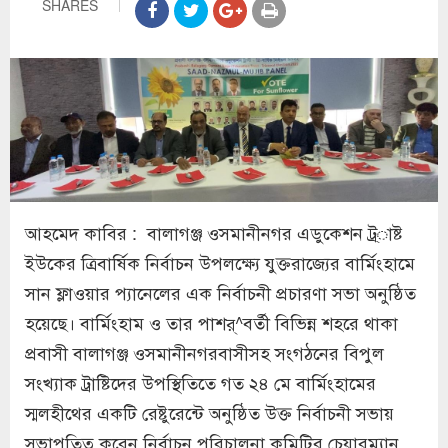
SHARES
আহমেদ কাবির : বালাগঞ্জ ওসমানীনগর এডুকেশন ট্র্াষ্ট
ইউকের ত্রিবার্ষিক নির্বাচন উপলক্ষ্যে যুক্তরাজ্যের বার্মিংহামে
সান ফ্লাওয়ার প্যানেলের এক নির্বাচনী প্রচারণা সভা অনুষ্ঠিত
হয়েছে। বার্মিংহাম ও তার পাশর্^বর্তী বিভিন্ন শহরে থাকা
প্রবাসী বালাগঞ্জ ওসমানীনগরবাসীসহ সংগঠনের বিপুল
সংখ্যাক ট্রাষ্টিদের উপস্থিতিতে গত ২৪ মে বার্মিংহামের
স্মলহীথের একটি রেষ্টুরেন্টে অনুষ্ঠিত উক্ত নির্বাচনী সভায়
সভাপতিত্ব করেন নির্বাচন পরিচালনা কমিটির চেয়ারম্যান