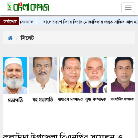
Tog
nav
সর্বশেষ
েই: জয়সওয়াল
বাংলাদেশে ফিরে বিচার মোকাবিলায় প্রস্তুত সাকিব আল হাসান, চান
সিলেট
কুলাউড়া উপজেলা বিএনপির সম্মেলন ও