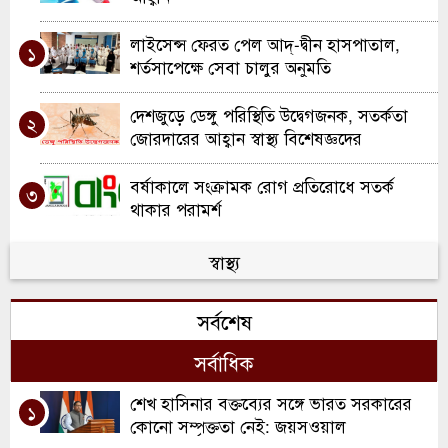
লাইসেন্স ফেরত পেল আদ্-দ্বীন হাসপাতাল,
১
শর্তসাপেক্ষে সেবা চালুর অনুমতি
দেশজুড়ে ডেঙ্গু পরিস্থিতি উদ্বেগজনক, সতর্কতা
২
জোরদারের আহ্বান স্বাস্থ্য বিশেষজ্ঞদের
বর্ষাকালে সংক্রামক রোগ প্রতিরোধে সতর্ক
৩
থাকার পরামর্শ
আদ-দিন হাসপাতালে ছয় নবজাতকের মৃত্যু:
স্বাস্থ্য
৪
সন্দেহে কারিগরি ত্রুটি
সর্বশেষ
কুলাউড়ায় ৪৫ হাজার শিশুকে খাওয়ানো হবে
৫
ভিটামিন ‘এ’ প্লাস ক্যাপসুল
সর্বাধিক
শেখ হাসিনার বক্তব্যের সঙ্গে ভারত সরকারের
১
কোনো সম্পৃক্ততা নেই: জয়সওয়াল