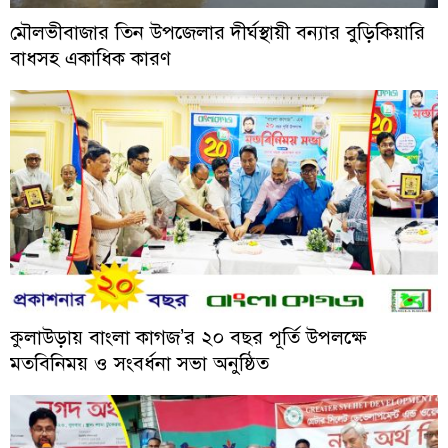
মৌলভীবাজার তিন উপজেলার দীর্ঘস্থায়ী বন্যার বুড়িকিয়ারি
বাধসহ একাধিক কারণ
কুলাউড়ায় বাংলা কাগজ’র ২০ বছর পূর্তি উপলক্ষে
মতবিনিময় ও সংবর্ধনা সভা অনুষ্ঠিত