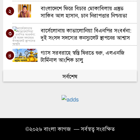
বাংলাদেশে ফিরে বিচার মোকাবিলায় প্রস্তুত
২
সাকিব আল হাসান, চান নিরাপত্তার নিশ্চয়তা
বার্সেলোনায় কাতালোনিয়া বিএনপির সংবর্ধনা:
৩
দুই সংসদ সদস্যের কনস্যুলেট স্থাপনের আশ্বাস
গ্যাস সরবরাহে স্বস্তি ফিরতে শুরু, এলএনজি
৪
টার্মিনাল আংশিক চালু
ইউকের সলফোর্ডে দারুল কিরাত মজিদিয়া
সর্বশেষ
৫
ফুলতলী ট্রাস্টের নতুন শাখার উদ্বোধন
প্রবাসী আয়ে টানা দ্বিতীয় মাসেও ৩ বিলিয়ন
৬
ডলারের নিচে বাংলাদেশ
ঘন ঘন লোডশেডিং, তবুও বিদ্যুৎ বিল বেশি:
৭
জনজীবনে বাড়ছে দুর্ভোগ
©২০২৬ বাংলা কাগজ — সর্বস্বত্ব সংরক্ষিত