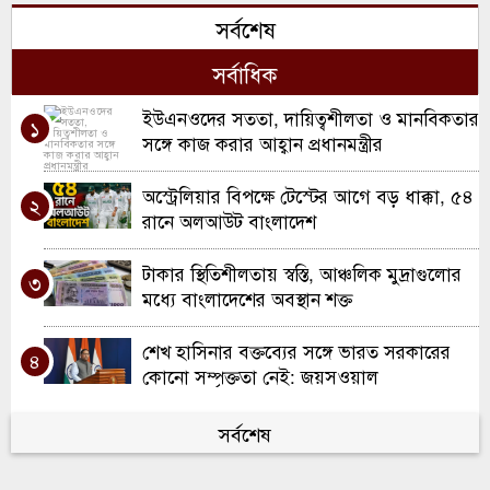
খাল খননে নতুন দিগন্ত: কুলাউড়ায় ২ কোটি
৬
সর্বশেষ
টাকার প্রকল্পের যাত্রা
সর্বাধিক
মৌলভীবাজারে ১৩ ডাকাতের যাবজ্জীবন কারাদণ্ড
৭
ইউএনওদের সততা, দায়িত্বশীলতা ও মানবিকতার
১
কুলাউড়ায় ইউএনও পদে রদবদল, দায়িত্বে
সঙ্গে কাজ করার আহ্বান প্রধানমন্ত্রীর
৮
আসছেন সানজিদা আক্তার
অস্ট্রেলিয়ার বিপক্ষে টেস্টের আগে বড় ধাক্কা, ৫৪
২
রবিরবাজার-কর্মধা সড়ক সংস্কারে অনিয়মের
রানে অলআউট বাংলাদেশ
৯
অভিযোগ
টাকার স্থিতিশীলতায় স্বস্তি, আঞ্চলিক মুদ্রাগুলোর
৩
শ্রীমঙ্গলে মসজিদে ফজরের নামাজরত অবস্থায়
মধ্যে বাংলাদেশের অবস্থান শক্ত
১০
মুসল্লি খুন
শেখ হাসিনার বক্তব্যের সঙ্গে ভারত সরকারের
৪
কোনো সম্পৃক্ততা নেই: জয়সওয়াল
বাংলাদেশে ফিরে বিচার মোকাবিলায় প্রস্তুত
সর্বশেষ
৫
সাকিব আল হাসান, চান নিরাপত্তার নিশ্চয়তা