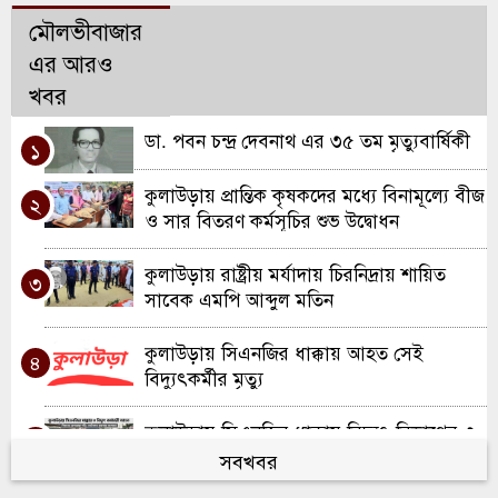
মৌলভীবাজার
এর আরও
খবর
ডা. পবন চন্দ্র দেবনাথ এর ৩৫ তম মৃত্যুবার্ষিকী
১
কুলাউড়ায় প্রান্তিক কৃষকদের মধ্যে বিনামূল্যে বীজ
২
ও সার বিতরণ কর্মসূচির শুভ উদ্বোধন
কুলাউড়ায় রাষ্ট্রীয় মর্যাদায় চিরনিদ্রায় শায়িত
৩
সাবেক এমপি আব্দুল মতিন
কুলাউড়ায় সিএনজির ধাক্কায় আহত সেই
৪
বিদ্যুৎকর্মীর মৃত্যু
কুলাউড়ায় সিএনজির ধাক্কায় বিদ্যুৎ বিভাগের ৩
৫
কর্মী আহত; একজন আইসিইউতে
সবখবর