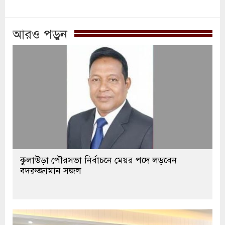
আরও পড়ুন
কুলাউড়া পৌরসভা নির্বাচনে মেয়র পদে লড়বেন
বদরুজ্জামান সজল